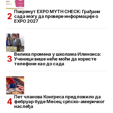
Покренут EXPO MYTH CHECK: Грађани
сада могу да провере информације о
EXPO 2027
Велика промена у школама Илиноиса:
Ученици више неће моћи да користе
телефоне као до сада
Пет чланова Конгреса предложило да
фебруар буде Месец српско-америчког
наслеђа