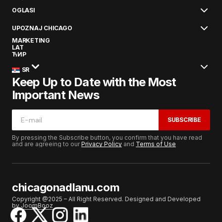
OGLASI
UPOZNAJ CHICAGO
MARKETING
LAT
ЋИР
SR
Keep Up to Date with the Most
Important News
SUBSCRIBE
By pressing the Subscribe button, you confirm that you have read
and are agreeing to our
Privacy Policy
and
Terms of Use
chicagonadlanu.com
Copyright @2025 – All Right Reserved. Designed and Developed
by
JoomBooz