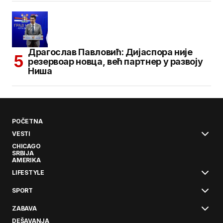
Драгослав Павловић: Дијаспора није
резервоар новца, већ партнер у развоју
Ниша
POČETNA
VESTI
CHICAGO
SRBIJA
AMERIKA
LIFESTYLE
SPORT
ZABAVA
DEŠAVANJA