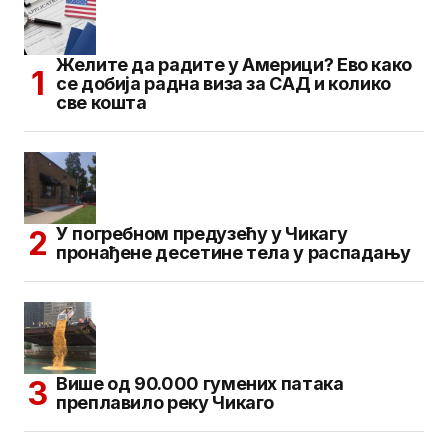
Желите да радите у Америци? Ево како
се добија радна виза за САД и колико
све кошта
У погребном предузећу у Чикагу
пронађене десетине тела у распадању
Више од 90.000 гумених патака
преплавило реку Чикаго