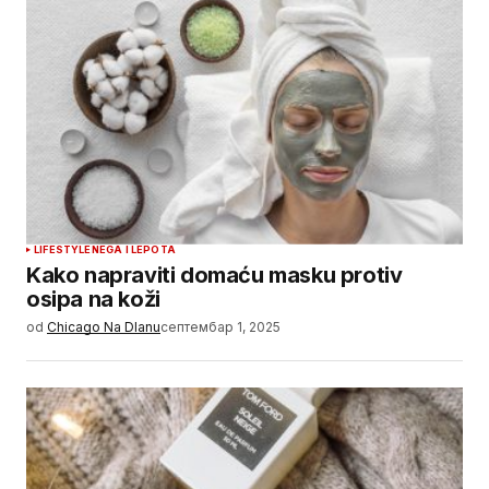
LIFESTYLE
NEGA I LEPOTA
Kako napraviti domaću masku protiv
osipa na koži
od
Chicago Na Dlanu
септембар 1, 2025