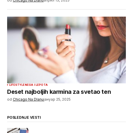
od
Chicago Na Dlanu
април 13, 2025
LIFESTYLE
NEGA I LEPOTA
Deset najboljih karmina za svetao ten
od
Chicago Na Dlanu
јануар 25, 2025
POSLEDNJE VESTI