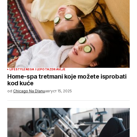
LIFESTYLE
NEGA I LEPOTA
ZDRAVLJE
Home-spa tretmani koje možete isprobati
kod kuće
od
Chicago Na Dlanu
август 15, 2025