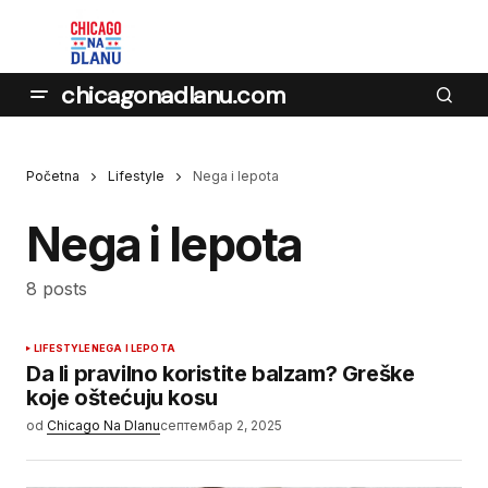
chicagonadlanu.com
Početna
Lifestyle
Nega i lepota
Nega i lepota
8 posts
LIFESTYLE
NEGA I LEPOTA
Da li pravilno koristite balzam? Greške
koje oštećuju kosu
od
Chicago Na Dlanu
септембар 2, 2025