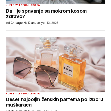
LIFESTYLE
NEGA I LEPOTA
Da li je spavanje sa mokrom kosom
zdravo?
od
Chicago Na Dlanu
август 13, 2025
LIFESTYLE
NEGA I LEPOTA
Deset najboljih ženskih parfema po izboru
muškaraca