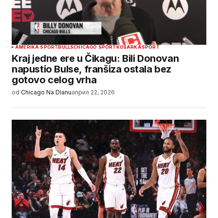
AMERIKA SPORT
BULLS
CHICAGO SPORT
KOŠARKA
SPORT
Kraj jedne ere u Čikagu: Bili Donovan
napustio Bulse, franšiza ostala bez
gotovo celog vrha
od
Chicago Na Dlanu
април 22, 2026