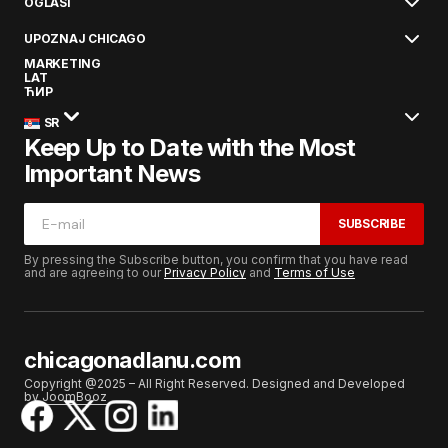
OGLASI
UPOZNAJ CHICAGO
MARKETING
LAT
ЋИР
SR
Keep Up to Date with the Most
Important News
SUBSCRIBE
By pressing the Subscribe button, you confirm that you have read
and are agreeing to our
Privacy Policy
and
Terms of Use
chicagonadlanu.com
Copyright @2025 – All Right Reserved. Designed and Developed
by
JoomBooz