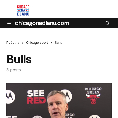
chicagonadlanu.com
Početna
Chicago sport
Bulls
Bulls
3 posts