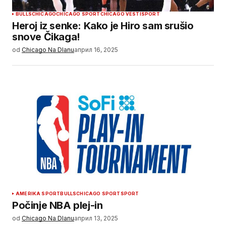
BULLS
CHICAGO
CHICAGO SPORT
CHICAGO VESTI
SPORT
Heroj iz senke: Kako je Hiro sam srušio
snove Čikaga!
od
Chicago Na Dlanu
април 16, 2025
AMERIKA SPORT
BULLS
CHICAGO SPORT
SPORT
Počinje NBA plej-in
od
Chicago Na Dlanu
април 13, 2025