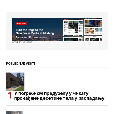
ADVERTISEMENT
POSLEDNJE VESTI
У погребном предузећу у Чикагу
пронађене десетине тела у распадању