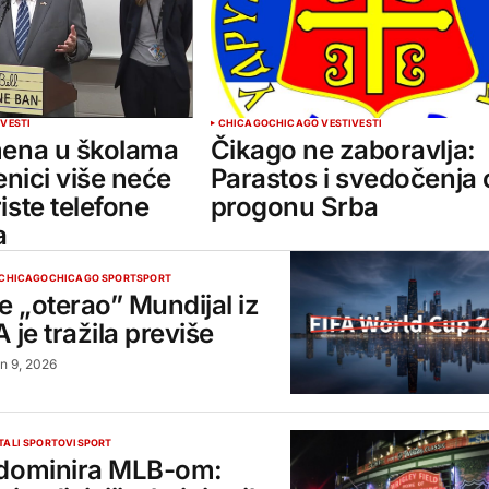
I
VESTI
CHICAGO
CHICAGO VESTI
VESTI
mena u školama
Čikago ne zaboravlja:
enici više neće
Parastos i svedočenja 
iste telefone
progonu Srba
a
CHICAGO
CHICAGO SPORT
SPORT
je „oterao” Mundijal iz
 je tražila previše
un 9, 2026
TALI SPORTOVI
SPORT
 dominira MLB-om: