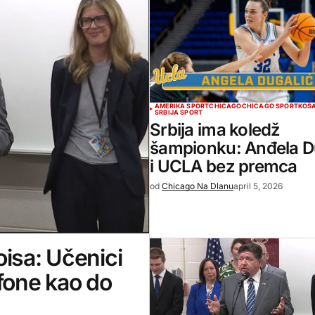
AMERIKA SPORT
CHICAGO
CHICAGO SPORT
KOŠ
SRBIJA SPORT
Srbija ima koledž
šampionku: Anđela D
i UCLA bez premca
od
Chicago Na Dlanu
april 5, 2026
oisa: Učenici
efone kao do