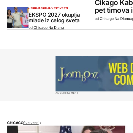
Čikago Kabsi
pet timova 
SRBIJA
SRBIJA VESTI
VESTI
EKSPO 2027 okuplja
od
Chicago Na Dlanu
a
mlade iz celog sveta
od
Chicago Na Dlanu
ADVERTISEMENT
Sve vesti
CHICAGO