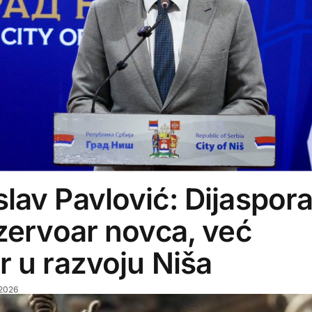
lav Pavlović: Dijaspor
ezervoar novca, već
r u razvoju Niša
 2026