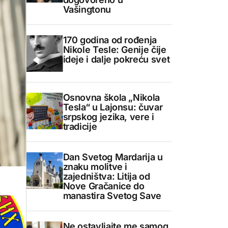
Vašingtonu
170 godina od rođenja
Nikole Tesle: Genije čije
ideje i dalje pokreću svet
Osnovna škola „Nikola
Tesla“ u Lajonsu: čuvar
srpskog jezika, vere i
tradicije
Dan Svetog Mardarija u
znaku molitve i
zajedništva: Litija od
Nove Gračanice do
manastira Svetog Save
Ne ostavljajte me samog