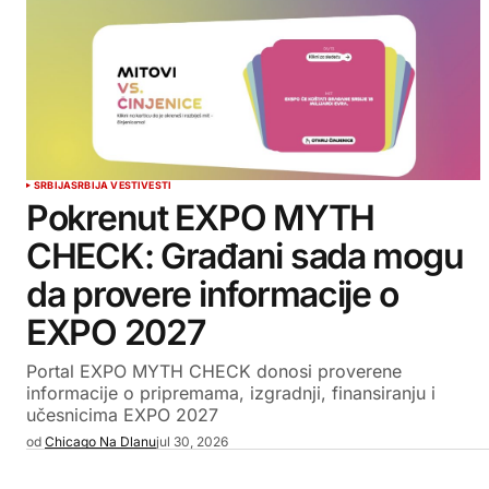
SRBIJA
SRBIJA VESTI
VESTI
Pokrenut EXPO MYTH
CHECK: Građani sada mogu
da provere informacije o
EXPO 2027
Portal EXPO MYTH CHECK donosi proverene
informacije o pripremama, izgradnji, finansiranju i
učesnicima EXPO 2027
od
Chicago Na Dlanu
jul 30, 2026