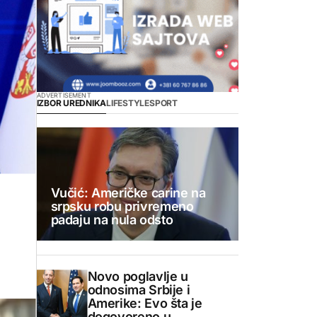
ADVERTISEMENT
IZBOR UREDNIKA
LIFESTYLE
SPORT
a
Vučić: Američke carine na
srpsku robu privremeno
padaju na nula odsto
Novo poglavlje u
odnosima Srbije i
Amerike: Evo šta je
dogovoreno u