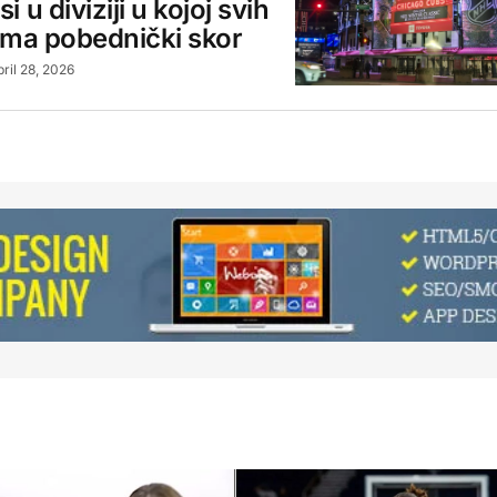
 u diviziji u kojoj svih
ima pobednički skor
pril 28, 2026