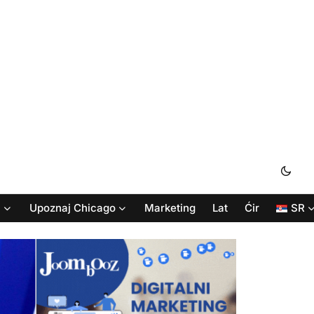
i
Upoznaj Chicago
Marketing
Lat
Ćir
SR