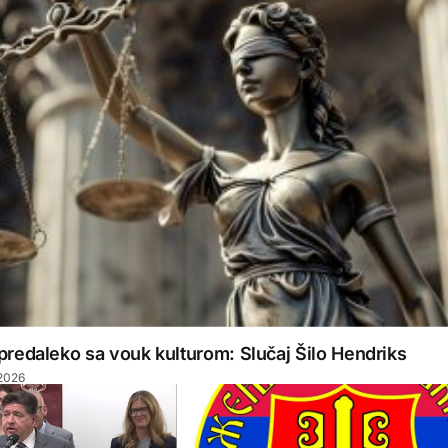
i predaleko sa vouk kulturom: Slučaj Šilo Hendriks
 2026