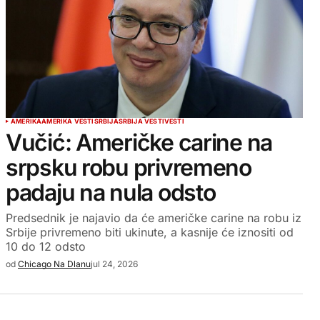
AMERIKA
AMERIKA VESTI
SRBIJA
SRBIJA VESTI
VESTI
Vučić: Američke carine na
srpsku robu privremeno
padaju na nula odsto
Predsednik je najavio da će američke carine na robu iz
Srbije privremeno biti ukinute, a kasnije će iznositi od
10 do 12 odsto
od
Chicago Na Dlanu
jul 24, 2026