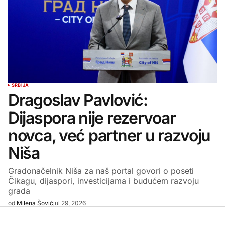
SRBIJA
Dragoslav Pavlović:
Dijaspora nije rezervoar
novca, već partner u razvoju
Niša
Gradonačelnik Niša za naš portal govori o poseti
Čikagu, dijaspori, investicijama i budućem razvoju
grada
od
Milena Šović
jul 29, 2026