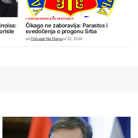
CHICAGO
CHICAGO VESTI
VESTI
inoisa:
Čikago ne zaboravlja: Parastos i
oriste
svedočenja o progonu Srba
od
Chicago Na Dlanu
jul 22, 2026