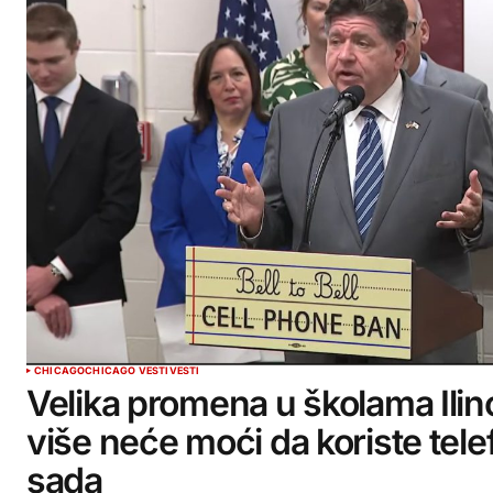
CHICAGO
CHICAGO VESTI
VESTI
Velika promena u školama Ilin
više neće moći da koriste tel
sada