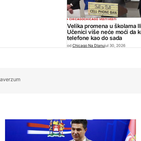
CHICAGO
CHICAGO VESTI
VESTI
Velika promena u školama Il
Učenici više neće moći da k
telefone kao do sada
od
Chicago Na Dlanu
jul 30, 2026