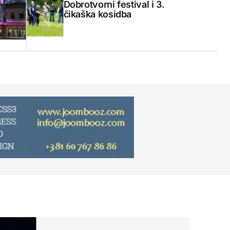
Dobrotvorni festival i 3.
čikaška kosidba