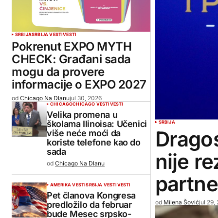
SRBIJA
SRBIJA VESTI
VESTI
Pokrenut EXPO MYTH
CHECK: Građani sada
mogu da provere
informacije o EXPO 2027
od
Chicago Na Dlanu
jul 30, 2026
CHICAGO
CHICAGO VESTI
VESTI
Velika promena u
školama Ilinoisa: Učenici
SRBIJA
Dragos
više neće moći da
koriste telefone kao do
sada
nije r
od
Chicago Na Dlanu
partne
AMERIKA VESTI
SRBIJA VESTI
VESTI
Pet članova Kongresa
od
Milena Šović
jul 29,
predložilo da februar
bude Mesec srpsko-