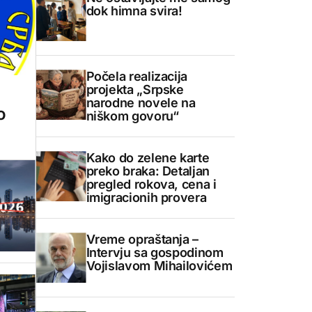
dok himna svira!
Počela realizacija
projekta „Srpske
narodne novele na
o
niškom govoru“
Kako do zelene karte
preko braka: Detaljan
pregled rokova, cena i
imigracionih provera
Vreme opraštanja –
Intervju sa gospodinom
Vojislavom Mihailovićem