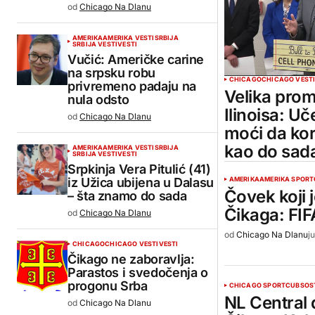
od
Chicago Na Dlanu
AMERIKA
AMERIKA VESTI
SRBIJA
SRBIJA VESTI
VESTI
Vučić: Američke carine
na srpsku robu
CHICAGO
CHICAGO VEST
privremeno padaju na
Velika pro
nula odsto
Ilinoisa: Uč
od
Chicago Na Dlanu
moći da kor
kao do sad
AMERIKA
AMERIKA VESTI
SRBIJA
SRBIJA VESTI
VESTI
Srpkinja Vera Pitulić (41)
iz Užica ubijena u Dalasu
AMERIKA
AMERIKA SPORT
Čovek koji 
– šta znamo do sada
Čikaga: FIFA
od
Chicago Na Dlanu
od
Chicago Na Dlanu
j
CHICAGO
CHICAGO VESTI
VESTI
Čikago ne zaboravlja:
Parastos i svedočenja o
progonu Srba
CHICAGO SPORT
CUBS
OS
NL Central
od
Chicago Na Dlanu