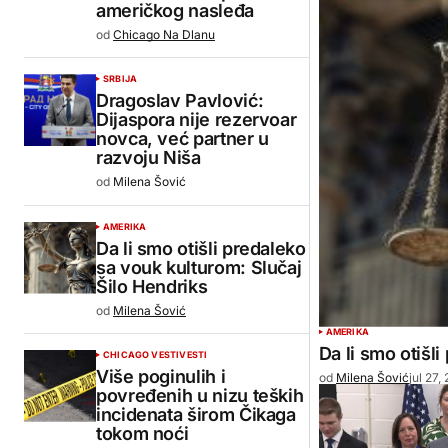
američkog nasleđa
od
Chicago Na Dlanu
SRBIJA
Dragoslav Pavlović:
Dijaspora nije rezervoar
novca, već partner u
razvoju Niša
od
Milena Šović
AMERIKA
Da li smo otišli predaleko
sa vouk kulturom: Slučaj
Šilo Hendriks
od
Milena Šović
AMERIKA
Da li smo otišl
CHICAGO VESTI
VESTI
Više poginulih i
od
Milena Šović
jul 27,
povređenih u nizu teških
incidenata širom Čikaga
tokom noći