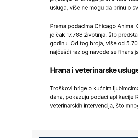
usluga, više ne mogu da brinu o sv
Prema podacima Chicago Animal C
je čak 17.788 životinja, što preds
godinu. Od tog broja, više od 5.700
najčešći razlog navode se finansijs
Hrana i veterinarske uslug
Troškovi brige o kućnim ljubimcima
dana, pokazuju podaci aplikacije R
veterinarskih intervencija, što mn