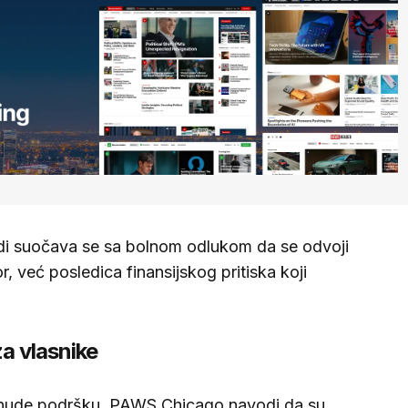
judi suočava se sa bolnom odlukom da se odvoji
or, već posledica finansijskog pritiska koji
a vlasnike
je nude podršku. PAWS Chicago navodi da su