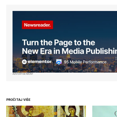
Your Name
*
Сачувај моје име, е-пошту и веб
у овом прегледачу веба за следе
када коментаришем.
SUBMIT COMMENT
ADVERTISEMENT
PROČITAJ VIŠE