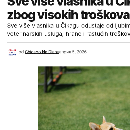
Sve više vlasnika u Č
zbog visokih troškova
Sve više vlasnika u Čikagu odustaje od ljub
veterinarskih usluga, hrane i rastućih troškov
od
Chicago Na Dlanu
април 5, 2026