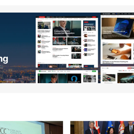
Your E-mail
*
 место
ћи пут