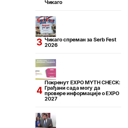
Чикаго
Чикаго спреман за Serb Fest
2026
Покренут EXPO MYTH CHECK:
Грађани сада могу да
провере информације о EXPO
2027