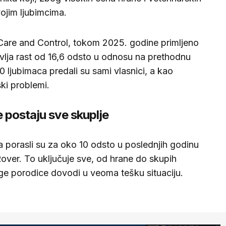
ojim ljubimcima.
are and Control, tokom 2025. godine primljeno
tavlja rast od 16,6 odsto u odnosu na prethodnu
 ljubimaca predali su sami vlasnici, a kao
ki problemi.
e postaju sve skuplje
 porasli su za oko 10 odsto u poslednjih godinu
over. To uključuje sve, od hrane do skupih
oge porodice dovodi u veoma tešku situaciju.