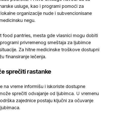
rinarske usluge, kao i programi pomoći za
 lokalne organizacije nude i subvencionisane
u medicinsku negu.
t food pantries, mesta gde vlasnici mogu dobiti
i programi privremenog smeštaja za ljubimce
situacije. Za hitne medicinske troškove dostupni
žu finansiranje lečenja.
sprečiti rastanke
se na vreme informišu i iskoriste dostupne
može sprečiti odvajanje od ljubimca. U vremenu
 podrška zajednice postaju ključni za očuvanje
 ljubimaca.