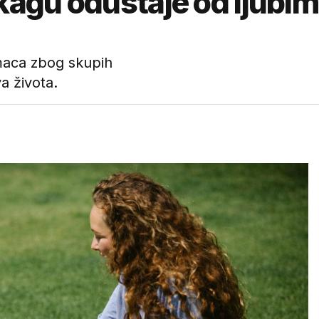
ikagu odustaje od ljubi
imaca zbog skupih
a života.