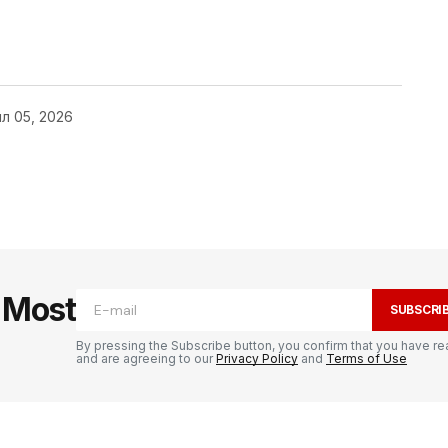
л 05, 2026
и објављена.
Неопходна поља су
e Most
SUBSCRI
By pressing the Subscribe button, you confirm that you have re
and are agreeing to our
Privacy Policy
and
Terms of Use