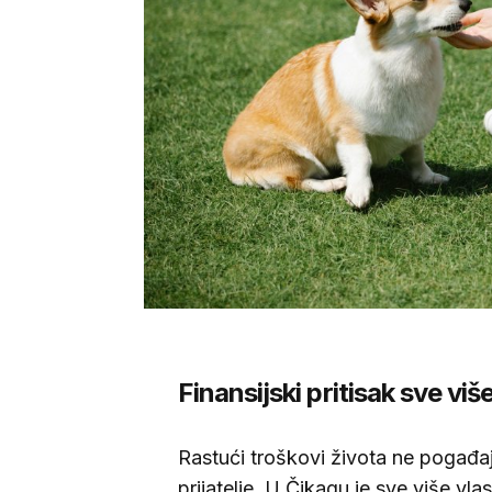
Finansijski pritisak sve vi
Rastući troškovi života ne pogađa
prijatelje. U Čikagu je sve više vla