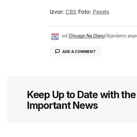
Izvor:
CBS
Foto:
Pexels
od
Chicago Na Dlanu
Objavljeno
апри
ADD A COMMENT
Ваша адреса е-поште неће бит
означена
*
Keep Up to Date with th
Important News
Comment
*