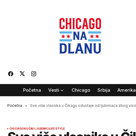
Početna
Vesti
Chicago
Srbija
Amerika
Početna
Sve više vlasnika u Čikagu odustaje od ljubimaca zbog viso
CHICAGO
KUĆNI LJUBIMCI
LIFESTYLE