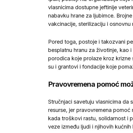
vlasnicima dostupne jeftinije vete
nabavku hrane za ljubimce. Brojne
vakcinacije, sterilizaciju i osnovn
Pored toga, postoje i takozvani pe
besplatnu hranu za životinje, kao 
porodica koje prolaze kroz krizne 
su i grantovi i fondacije koje poma
Pravovremena pomoć može 
Stručnjaci savetuju vlasnicima da 
resurse, jer pravovremena pomoć 
kada troškovi rastu, solidarnost i
veze između ljudi i njihovih kućnih