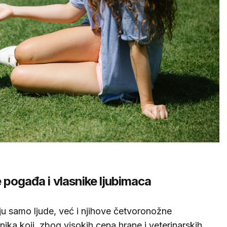
še pogađa i vlasnike ljubimaca
ju samo ljude, već i njihove četvoronožne
snika koji, zbog visokih cena hrane i veterinarskih