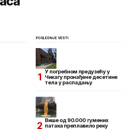
maca
POSLEDNJE VESTI
У погребном предузећу у
Чикагу пронађене десетине
тела у распадању
Више од 90.000 гумених
патака преплавило реку