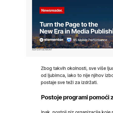
ADVERTISEMENT
Zbog takvih okolnosti, sve više l
od ljubimca, iako to nije njihov izb
postaje sve teži za izdržati.
Postoje programi pomoći z
Ipak, postoji niz organizacija ko