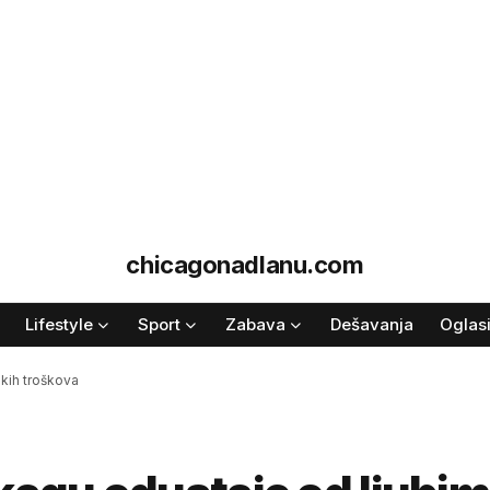
chicagonadlanu.com
Lifestyle
Sport
Zabava
Dešavanja
Oglas
kih troškova