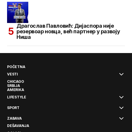
Драгослав Павловић: Дијаспора није
резервоар новца, већ партнер у развоју
Ниша
POČETNA
VESTI
CHICAGO
SRBIJA
AMERIKA
LIFESTYLE
SPORT
ZABAVA
DEŠAVANJA