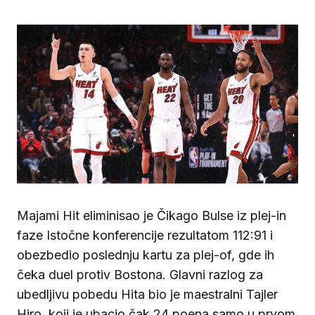
Majami Hit eliminisao je Čikago Bulse iz plej-in
faze Istočne konferencije rezultatom 112:91 i
obezbedio poslednju kartu za plej-of, gde ih
čeka duel protiv Bostona. Glavni razlog za
ubedljivu pobedu Hita bio je maestralni Tajler
Hiro, koji je ubacio čak 24 poena samo u prvom