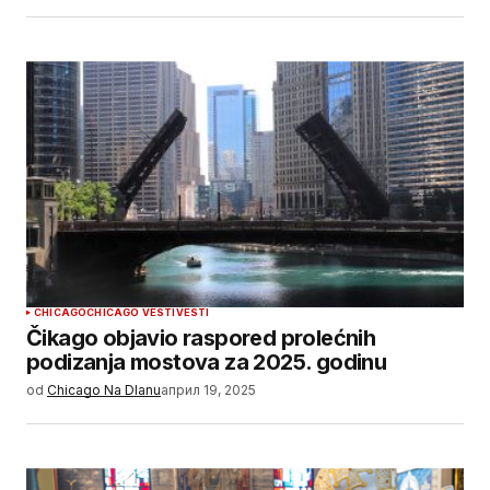
CHICAGO
CHICAGO VESTI
VESTI
Čikago objavio raspored prolećnih
podizanja mostova za 2025. godinu
od
Chicago Na Dlanu
април 19, 2025