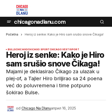
chicagonadlanu.com
Početna
Heroj iz senke: Kako je Hiro sam srušio snove Čikaga!
BULLS
CHICAGO
CHICAGO SPORT
CHICAGO VESTI
SPORT
Heroj iz senke: Kako je Hiro
sam srušio snove Čikaga!
Majami je deklasirao Čikago za ulazak u
plej-of, a Tajler Hiro briljirao sa 24 poena
već do poluvremena i time potpuno
šokirao Bulse.
od
Chicago Na Dlanu
април 16, 2025