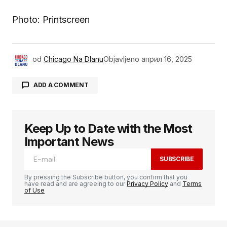
Photo: Printscreen
od
Chicago Na Dlanu
Objavljeno
април 16, 2025
ADD A COMMENT
Keep Up to Date with the Most
Ваша адреса е-поште неће бити
објављена.
Неопходна поља су означена
*
Important News
SUBSCRIBE
Comment
*
By pressing the Subscribe button, you confirm that you
have read and are agreeing to our
Privacy Policy
and
Terms
of Use