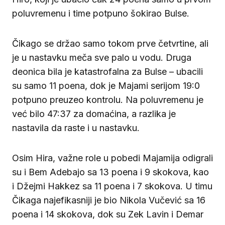
poluvremenu i time potpuno šokirao Bulse.
Čikago se držao samo tokom prve četvrtine, ali
je u nastavku meča sve palo u vodu. Druga
deonica bila je katastrofalna za Bulse – ubacili
su samo 11 poena, dok je Majami serijom 19:0
potpuno preuzeo kontrolu. Na poluvremenu je
već bilo 47:37 za domaćina, a razlika je
nastavila da raste i u nastavku.
Osim Hira, važne role u pobedi Majamija odigrali
su i Bem Adebajo sa 13 poena i 9 skokova, kao
i Džejmi Hakkez sa 11 poena i 7 skokova. U timu
Čikaga najefikasniji je bio Nikola Vučević sa 16
poena i 14 skokova, dok su Zek Lavin i Demar