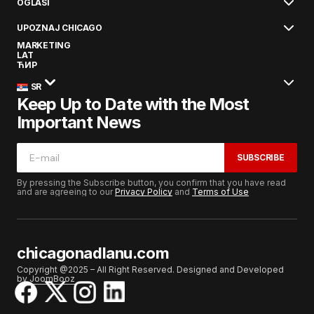
OGLASI
UPOZNAJ CHICAGO
MARKETING
LAT
ЋИР
SR
Keep Up to Date with the Most
Important News
SUBSCRIBE
By pressing the Subscribe button, you confirm that you have read
and are agreeing to our
Privacy Policy
and
Terms of Use
chicagonadlanu.com
Copyright @2025 – All Right Reserved. Designed and Developed
by
JoomBooz