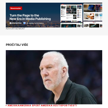
Your Name
*
Your E-mail
*
Сачувај моје име, е-пошту и веб место у овом
ADVERTISEMENT
прегледачу веба за следећи пут када
коментаришем.
PROČITAJ VIŠE
SUBMIT COMMENT
AMERIKA
AMERIKA SPORT
AMERIKA VESTI
SPORT
VESTI