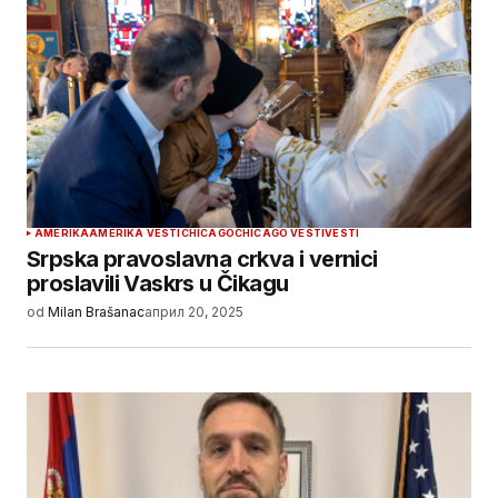
AMERIKA
AMERIKA VESTI
CHICAGO
CHICAGO VESTI
VESTI
Srpska pravoslavna crkva i vernici
proslavili Vaskrs u Čikagu
od
Milan Brašanac
април 20, 2025