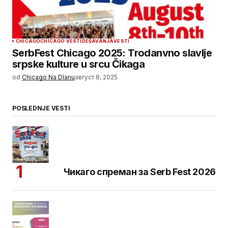
CHICAGO
CHICAGO VESTI
DEŠAVANJA
VESTI
SerbFest Chicago 2025: Trodanvno slavlje
srpske kulture u srcu Čikaga
od
Chicago Na Dlanu
август 8, 2025
POSLEDNJE VESTI
Чикаго спреман за Serb Fest 2026