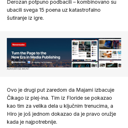
Derozan potpuno podbacili – kombinovano su
ubacili svega 15 poena uz katastrofalno
šutiranje iz igre.
ADVERTISEMENT
Ovo je drugi put zaredom da Majami izbacuje
Čikago iz plej-ina. Tim iz Floride se pokazao
kao tim za velika dela u ključnim trenucima, a
Hiro je još jednom dokazao da je pravo oružje
kada je najpotrebnije.