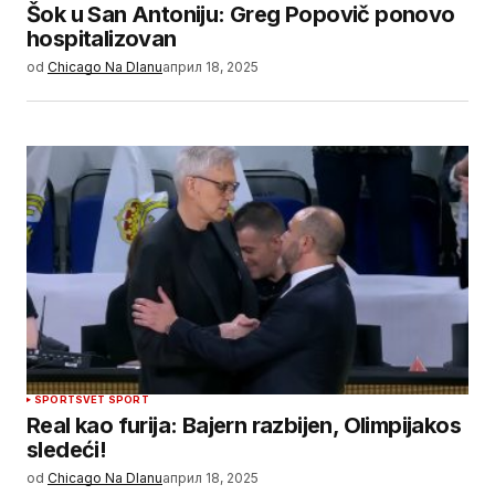
Šok u San Antoniju: Greg Popovič ponovo
hospitalizovan
od
Chicago Na Dlanu
април 18, 2025
SPORT
SVET SPORT
Real kao furija: Bajern razbijen, Olimpijakos
sledeći!
od
Chicago Na Dlanu
април 18, 2025