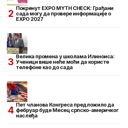
Покренут EXPO MYTH CHECK: Грађани
сада могу да провере информације о
EXPO 2027
Велика промена у школама Илиноиса:
Ученици више неће моћи да користе
телефоне као до сада
Пет чланова Конгреса предложило да
фебруар буде Месец српско-америчког
наслеђа