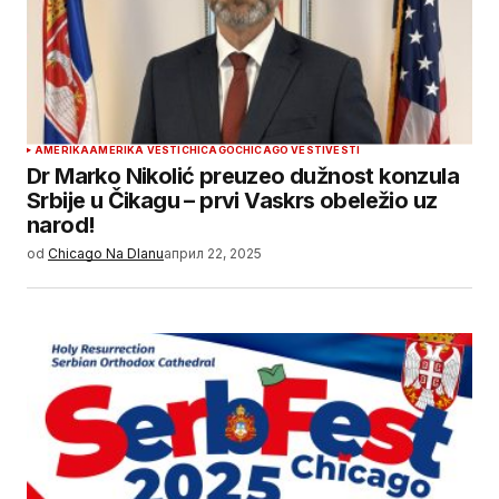
AMERIKA
AMERIKA VESTI
CHICAGO
CHICAGO VESTI
VESTI
Dr Marko Nikolić preuzeo dužnost konzula
Srbije u Čikagu – prvi Vaskrs obeležio uz
narod!
od
Chicago Na Dlanu
април 22, 2025