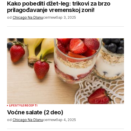
Kako pobediti džet-leg: trikovi za brzo
prilagođavanje vremenskoj zoni!
od
Chicago Na Dlanu
септембар 3, 2025
LIFESTYLE
RECEPTI
Voćne salate (2 deo)
od
Chicago Na Dlanu
септембар 4, 2025