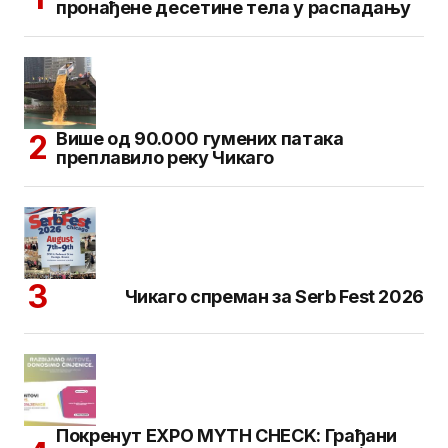
пронађене десетине тела у распадању
Више од 90.000 гумених патака
преплавило реку Чикаго
Чикаго спреман за Serb Fest 2026
Покренут EXPO MYTH CHECK: Грађани