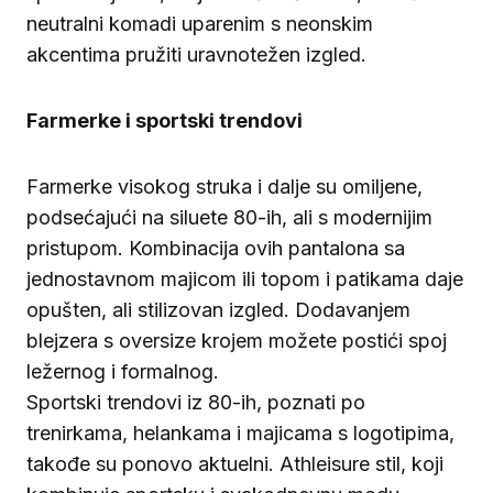
neutralni komadi uparenim s neonskim
akcentima pružiti uravnotežen izgled.
Farmerke i sportski trendovi
Farmerke visokog struka i dalje su omiljene,
podsećajući na siluete 80-ih, ali s modernijim
pristupom. Kombinacija ovih pantalona sa
jednostavnom majicom ili topom i patikama daje
opušten, ali stilizovan izgled. Dodavanjem
blejzera s oversize krojem možete postići spoj
ležernog i formalnog.
Sportski trendovi iz 80-ih, poznati po
trenirkama, helankama i majicama s logotipima,
takođe su ponovo aktuelni. Athleisure stil, koji