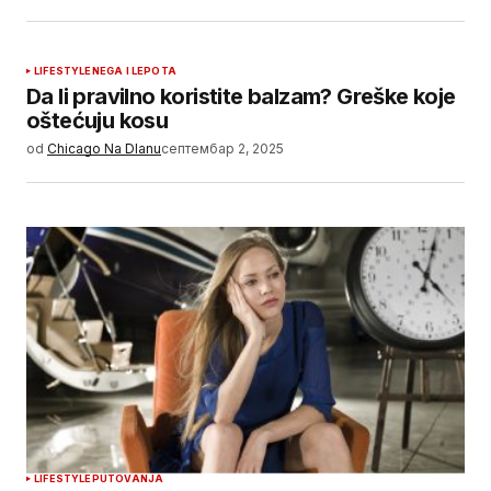
LIFESTYLE
NEGA I LEPOTA
Da li pravilno koristite balzam? Greške koje
oštećuju kosu
od
Chicago Na Dlanu
септембар 2, 2025
LIFESTYLE
PUTOVANJA