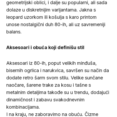
geometrijski oblici, i dalje su popularni, ali sada
dolaze u diskretnijim varijantama. Jakna s
leopard uzorkom ili košulja s karo printom
unose nostalgični duh 80-ih, ali uz savremeniji
balans.
Aksesoari i obuća koji definišu stil
Aksesoari iz 80-ih, poput velikih minđuša,
bisernih ogrlica i narukvica, savršen su način da
dodate retro šarm svom stilu. Velike sunčane
naočare, šarene trake za kosu i tašne s
metalnim detaljima takođe su u trendu, dodajući
dinamičnost i zabavu svakodnevnim
kombinacijama.
I na kraju, ne zaboravimo na obuću. Čizme