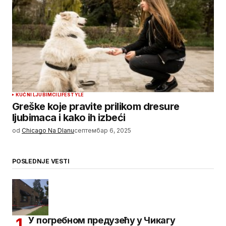
KUĆNI LJUBIMCI
LIFESTYLE
Greške koje pravite prilikom dresure
ljubimaca i kako ih izbeći
od
Chicago Na Dlanu
септембар 6, 2025
POSLEDNJE VESTI
У погребном предузећу у Чикагу