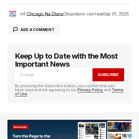
od
Chicago Na Dlanu
Objavljeno
септембар 01, 2025
ADD A COMMENT
Keep Up to Date with the Most
Ваша адреса е-поште неће бити
објављена.
Неопходна поља су означена
*
Important News
SUBSCRIBE
Comment
*
By pressing the Subscribe button, you confirm that you
have read and are agreeing to our
Privacy Policy
and
Terms
of Use
Your Name
*
Your E-mail
*