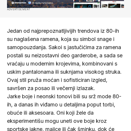
ADVERTISEMENT
Jedan od najprepoznatljivijih trendova iz 80-ih
su naglašena ramena, koja su simbol snage i
samopouzdanja. Sakoi s jastučićima za ramena
postali su neizostavni deo garderobe, a sada se
vraćaju u modernim krojevima, kombinovani s
uskim pantalonama ili suknjama visokog struka.
Ovaj stil pruža moćan i sofisticiran izgled,
savršen za posao ili večernji izlazak.
Jarke boje i neonski tonovi bili su srž mode 80-
ih, a danas ih viđamo u detaljima poput torbi,
obuće ili aksesoara. Oni koji žele da
eksperimentišu mogu uneti ove boje kroz
sportske jakne, majice ili čak šminku, dok će