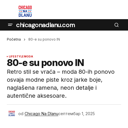
chicagonadlanu.com
Početna
80-e su ponovo IN
LIFESTYLE
MODA
80-e su ponovo IN
Retro stil se vraća – moda 80-ih ponovo
osvaja modne piste kroz jarke boje,
naglašena ramena, neon detalje i
autentične aksesoare.
od
Chicago Na Dlanu
септембар 1, 2025