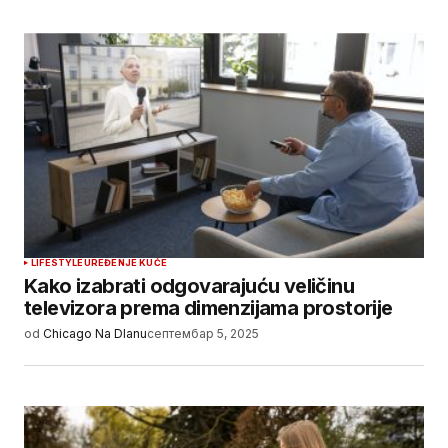
LIFESTYLE
UREĐENJE KUĆE
Kako izabrati odgovarajuću veličinu
televizora prema dimenzijama prostorije
od
Chicago Na Dlanu
септембар 5, 2025