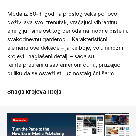
Moda iz 80-ih godina prošlog veka ponovo
doživljava svoj trenutak, vraćajući vibrantnu
energiju i smelost tog perioda na modne piste i u
svakodnevnu garderobu. Karakteristični
elementi ove dekade – jarke boje, voluminozni
krojevi i naglašeni detalji – sada su
reinterpretirani u savremenom duhu, pružajući
priliku da se osveži stil uz nostalgični šarm.
Snaga krojeva i boja