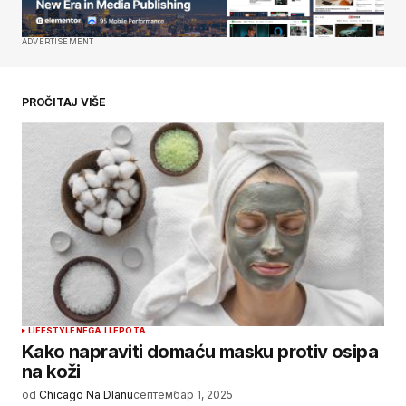
Сачувај моје име, е-пошту и веб место у овом
ADVERTISEMENT
прегледачу веба за следећи пут када
коментаришем.
PROČITAJ VIŠE
SUBMIT COMMENT
LIFESTYLE
NEGA I LEPOTA
Kako napraviti domaću masku protiv osipa
na koži
od
Chicago Na Dlanu
септембар 1, 2025