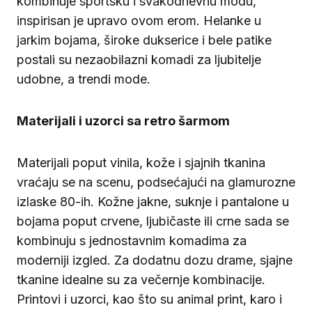
kombinuje sportsku i svakodnevnu modu,
inspirisan je upravo ovom erom. Helanke u
jarkim bojama, široke dukserice i bele patike
postali su nezaobilazni komadi za ljubitelje
udobne, a trendi mode.
Materijali i uzorci sa retro šarmom
Materijali poput vinila, kože i sjajnih tkanina
vraćaju se na scenu, podsećajući na glamurozne
izlaske 80-ih. Kožne jakne, suknje i pantalone u
bojama poput crvene, ljubičaste ili crne sada se
kombinuju s jednostavnim komadima za
moderniji izgled. Za dodatnu dozu drame, sjajne
tkanine idealne su za večernje kombinacije.
Printovi i uzorci, kao što su animal print, karo i