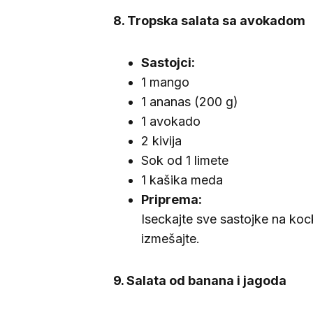
8. Tropska salata sa avokadom
Sastojci:
1 mango
1 ananas (200 g)
1 avokado
2 kivija
Sok od 1 limete
1 kašika meda
Priprema:
Iseckajte sve sastojke na koc
izmešajte.
9. Salata od banana i jagoda