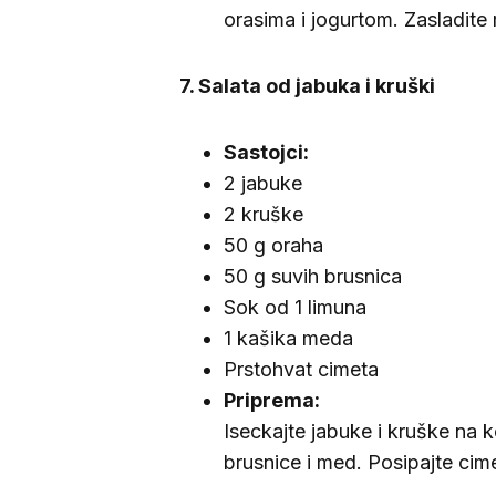
orasima i jogurtom. Zasladit
7. Salata od jabuka i kruški
Sastojci:
2 jabuke
2 kruške
50 g oraha
50 g suvih brusnica
Sok od 1 limuna
1 kašika meda
Prstohvat cimeta
Priprema:
Iseckajte jabuke i kruške na 
brusnice i med. Posipajte cim