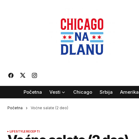
Početna
Vesti
Chicago
Srbija
Amerika
Početna
Voćne salate (2 deo)
LIFESTYLE
RECEPTI