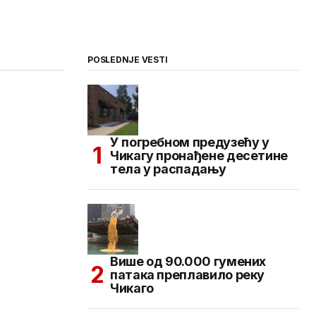
POSLEDNJE VESTI
У погребном предузећу у
Чикагу пронађене десетине
тела у распадању
Више од 90.000 гумених
патака преплавило реку
Чикаго