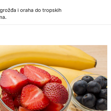
grožđa i oraha do tropskih
ma.