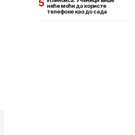
Илиноиса: Ученици више
неће моћи да користе
телефоне као до сада