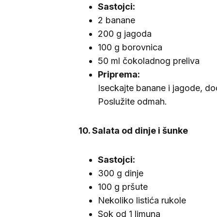
Sastojci:
2 banane
200 g jagoda
100 g borovnica
50 ml čokoladnog preliva
Priprema:
Iseckajte banane i jagode, dod
Poslužite odmah.
10. Salata od dinje i šunke
Sastojci:
300 g dinje
100 g pršute
Nekoliko listića rukole
Sok od 1 limuna