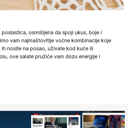
poslastica, osmišljena da spoji ukus, boje i
imo vam najmaštovitije voćne kombinacije koje
da ih nosite na posao, uživate kod kuće ili
lu, ove salate pružiće vam dozu energije i