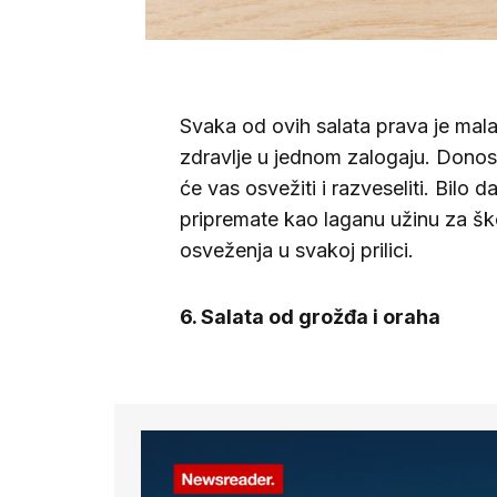
Svaka od ovih salata prava je mala 
zdravlje u jednom zalogaju. Donos
će vas osvežiti i razveseliti. Bilo 
pripremate kao laganu užinu za ško
osveženja u svakoj prilici.
6. Salata od grožđa i oraha