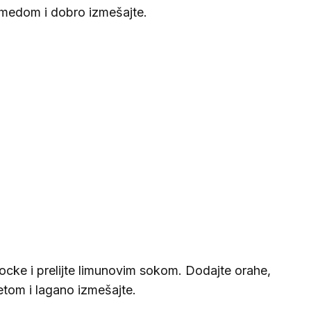
e medom i dobro izmešajte.
kocke i prelijte limunovim sokom. Dodajte orahe,
etom i lagano izmešajte.