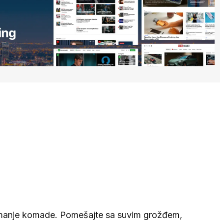
a manje komade. Pomešajte sa suvim grožđem,