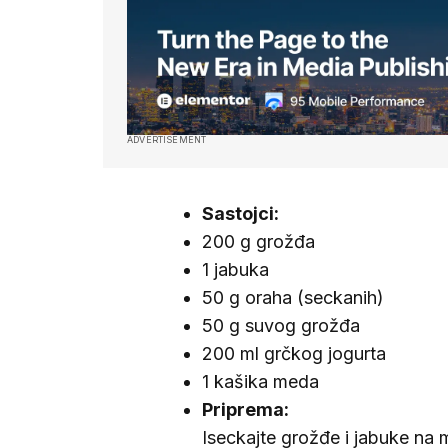
ADVERTISEMENT
Sastojci:
200 g grožđa
1 jabuka
50 g oraha (seckanih)
50 g suvog grožđa
200 ml grčkog jogurta
1 kašika meda
Priprema:
Iseckajte grožđe i jabuke n