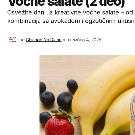
Voćne salate (2 deo)
Osvežite dan uz kreativne voćne salate – od 
kombinacija sa avokadom i egzotičnim ukusi
od
Chicago Na Dlanu
септембар 4, 2025