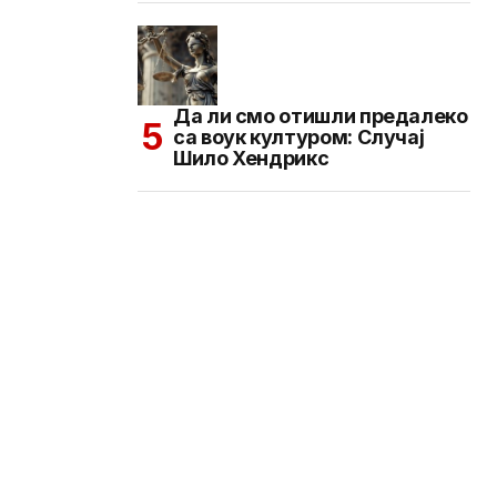
Да ли смо отишли предалеко
са воук културом: Случај
Шило Хендрикс