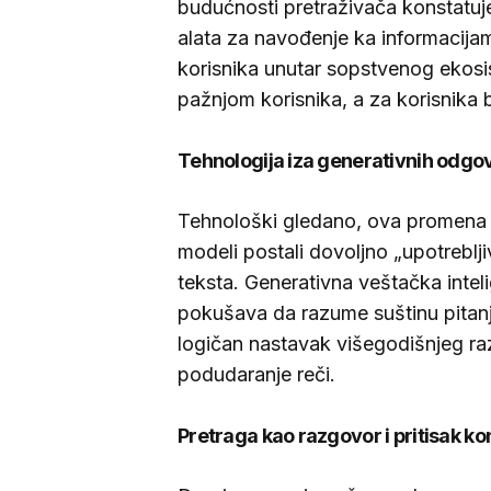
budućnosti pretraživača konstatuje
alata za navođenje ka informacija
korisnika unutar sopstvenog ekosi
pažnjom korisnika, a za korisnika b
Tehnologija iza generativnih odgo
Tehnološki gledano, ova promena p
modeli postali dovoljno „upotrebljiv
teksta. Generativna veštačka inteli
pokušava da razume suštinu pitanj
logičan nastavak višegodišnjeg ra
podudaranje reči.
Pretraga kao razgovor i pritisak ko