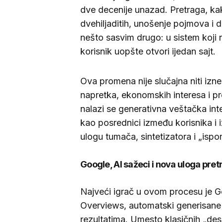
dve decenije unazad. Pretraga, kak
dvehiljaditih, unošenje pojmova i d
nešto sasvim drugo: u sistem koji
korisnik uopšte otvori ijedan sajt.
Ova promena nije slučajna niti izn
napretka, ekonomskih interesa i p
nalazi se generativna veštačka int
kao posrednici između korisnika i 
ulogu tumača, sintetizatora i „ispo
Google, AI sažeci i nova uloga pre
Najveći igrač u ovom procesu je G
Overviews, automatski generisane s
rezultatima. Umesto klasičnih „dese