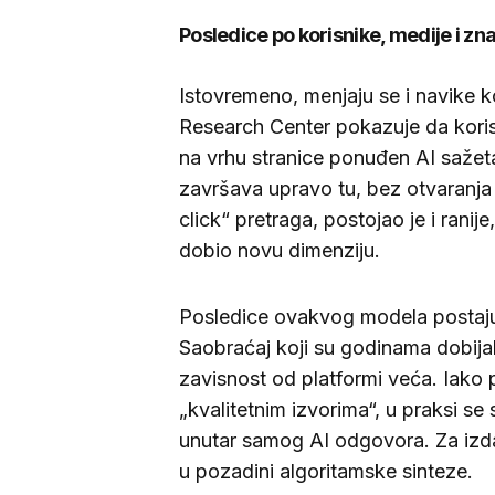
Posledice po korisnike, medije i zn
Istovremeno, menjaju se i navike k
Research Center pokazuje da korisn
na vrhu stranice ponuđen AI sažeta
završava upravo tu, bez otvaranja
click“ pretraga, postojao je i rani
dobio novu dimenziju.
Posledice ovakvog modela postaju 
Saobraćaj koji su godinama dobijali
zavisnost od platformi veća. Iako p
„kvalitetnim izvorima“, u praksi s
unutar samog AI odgovora. Za izda
u pozadini algoritamske sinteze.