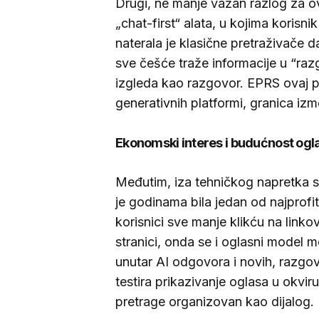
Drugi, ne manje važan razlog za ov
„chat-first“ alata, u kojima korisni
naterala je klasične pretraživače 
sve češće traže informacije u “ra
izgleda kao razgovor. EPRS ovaj p
generativnih platformi, granica izm
Ekonomski interes i budućnost ogl
Međutim, iza tehničkog napretka st
je godinama bila jedan od najprofit
korisnici sve manje klikću na linko
stranici, onda se i oglasni model m
unutar AI odgovora i novih, razgov
testira prikazivanje oglasa u okvi
pretrage organizovan kao dijalog.