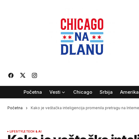
Početna
Vesti
Chicago
Srbija
Amerika
Početna
Kako je veštačka inteligencija promenila pretragu na Intern
LIFESTYLE
TECH & AI