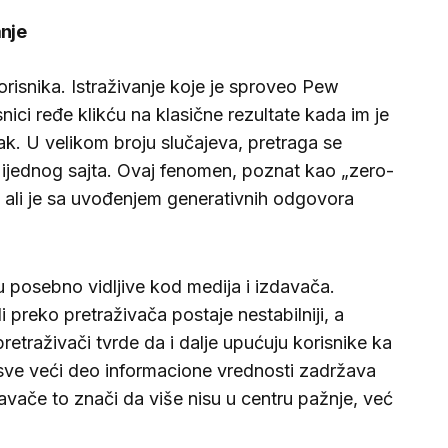
anje
orisnika. Istraživanje koje je sproveo Pew
ici ređe klikću na klasične rezultate kada im je
k. U velikom broju slučajeva, pretraga se
 ijednog sajta. Ovaj fenomen, poznat kao „zero-
je, ali je sa uvođenjem generativnih odgovora
posebno vidljive kod medija i izdavača.
 preko pretraživača postaje nestabilniji, a
retraživači tvrde da i dalje upućuju korisnike ka
e sve veći deo informacione vrednosti zadržava
vače to znači da više nisu u centru pažnje, već