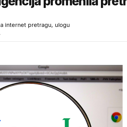
ligencija promenila pret
a internet pretragu, ulogu
.