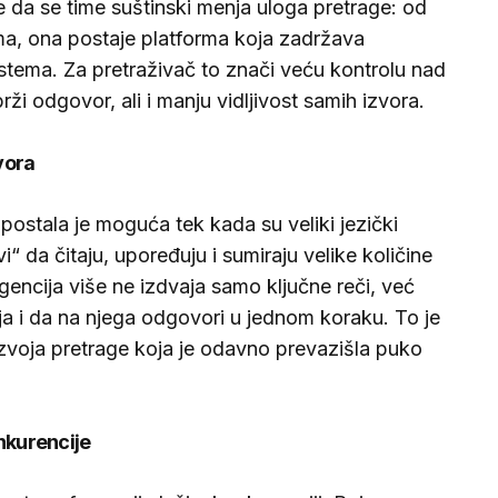
 da se time suštinski menja uloga pretrage: od
ma, ona postaje platforma koja zadržava
stema. Za pretraživač to znači veću kontrolu nad
rži odgovor, ali i manju vidljivost samih izvora.
vora
ostala je moguća tek kada su veliki jezički
i“ da čitaju, upoređuju i sumiraju velike količine
gencija više ne izdvaja samo ključne reči, već
a i da na njega odgovori u jednom koraku. To je
zvoja pretrage koja je odavno prevazišla puko
nkurencije