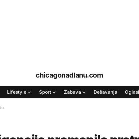
chicagonadlanu.com
Lifestyle
Sport
Zabava
Dešavanja
Oglas
etu