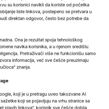
vu su korisnici navikli da koriste od početka
obijanje liste linkova, postepeno se pretvara u
 nudi direktan odgovor, često bez potrebe da
enadna. Ona je rezultat spoja tehnološkog
romene navika korisnika, a u njenom središtu
eligencija. Pretraživači više ne funkcionišu samo
izvora informacija, već sve češće preuzimaju
ručioca“ znanja.
trage
oogle, koji je u pretragu uveo takozvane AI
ažetke koji se pojavljuju na vrhu stranice sa
t plavih linkova“, korisnik sve češće dobija