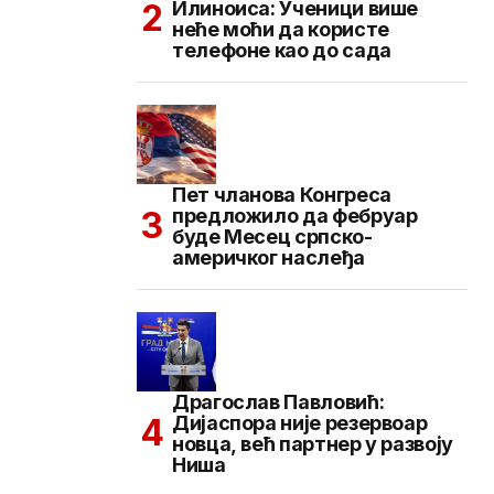
Илиноиса: Ученици више
неће моћи да користе
телефоне као до сада
Пет чланова Конгреса
предложило да фебруар
буде Месец српско-
америчког наслеђа
Драгослав Павловић:
Дијаспора није резервоар
новца, већ партнер у развоју
Ниша