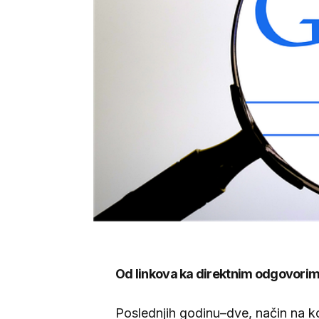
Od linkova ka direktnim odgovori
Poslednjih godinu–dve, način na koj