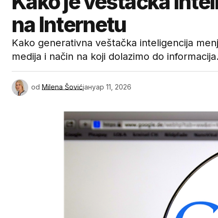
Kako je veštačka inte
na Internetu
Kako generativna veštačka inteligencija menj
medija i način na koji dolazimo do informacija
od
Milena Šović
јануар 11, 2026