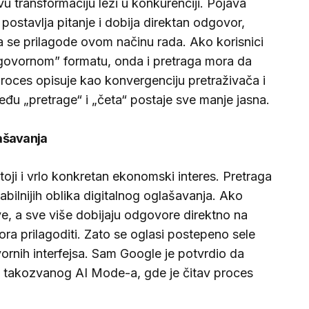
u transformaciju leži u konkurenciji. Pojava
k postavlja pitanje i dobija direktan odgovor,
da se prilagode ovom načinu rada. Ako korisnici
zgovornom” formatu, onda i pretraga mora da
roces opisuje kao konvergenciju pretraživača i
eđu „pretrage“ i „četa“ postaje sve manje jasna.
ašavanja
oji i vrlo konkretan ekonomski interes. Pretraga
abilnijih oblika digitalnog oglašavanja. Ako
ve, a sve više dobijaju odgovore direktno na
ora prilagoditi. Zato se oglasi postepeno sele
ornih interfejsa. Sam Google je potvrdio da
ru takozvanog AI Mode-a, gde je čitav proces