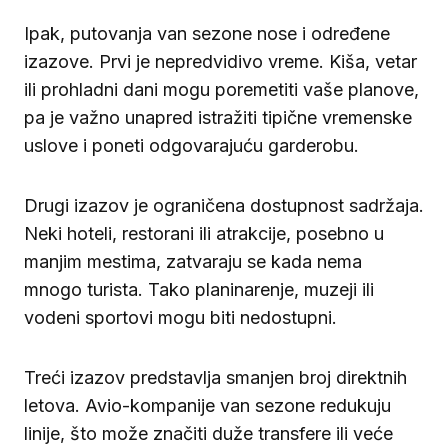
Ipak, putovanja van sezone nose i određene
izazove. Prvi je nepredvidivo vreme. Kiša, vetar
ili prohladni dani mogu poremetiti vaše planove,
pa je važno unapred istražiti tipične vremenske
uslove i poneti odgovarajuću garderobu.
Drugi izazov je ograničena dostupnost sadržaja.
Neki hoteli, restorani ili atrakcije, posebno u
manjim mestima, zatvaraju se kada nema
mnogo turista. Tako planinarenje, muzeji ili
vodeni sportovi mogu biti nedostupni.
Treći izazov predstavlja smanjen broj direktnih
letova. Avio-kompanije van sezone redukuju
linije, što može značiti duže transfere ili veće