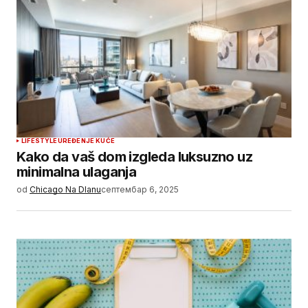
LIFESTYLE
UREĐENJE KUĆE
Kako da vaš dom izgleda luksuzno uz
minimalna ulaganja
od
Chicago Na Dlanu
септембар 6, 2025