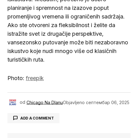
planiranje i spremnost na izazove poput
promenljivog vremena ili ograničenih sadržaja.
Ako ste otvoreni za fleksibilnost i želite da
istražite svet iz drugačije perspektive,
vansezonsko putovanje može biti nezaboravno
iskustvo koje nudi mnogo više od klasičnih
turističkih ruta.
Photo:
freepik
od
Chicago Na Dlanu
Objavljeno
септембар 06, 2025
ADD A COMMENT