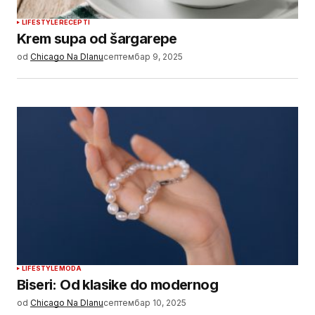
LIFESTYLE
RECEPTI
Krem supa od šargarepe
od
Chicago Na Dlanu
септембар 9, 2025
LIFESTYLE
MODA
Biseri: Od klasike do modernog
od
Chicago Na Dlanu
септембар 10, 2025