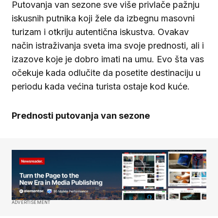
Putovanja van sezone sve više privlače pažnju
iskusnih putnika koji žele da izbegnu masovni
turizam i otkriju autentična iskustva. Ovakav
način istraživanja sveta ima svoje prednosti, ali i
izazove koje je dobro imati na umu. Evo šta vas
očekuje kada odlučite da posetite destinaciju u
periodu kada većina turista ostaje kod kuće.
Prednosti putovanja van sezone
ADVERTISEMENT