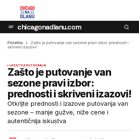
chicagonadlanu.com
Početna
Zašto je putovanje van sezone pravi izbor: prednosti i
skriveni izazovi!
LIFESTYLE
PUTOVANJA
Zašto je putovanje van
sezone pravi izbor:
prednosti i skriveni izazovi!
Otkrijte prednosti i izazove putovanja van
sezone – manje gužve, niže cene i
autentičnija iskustva