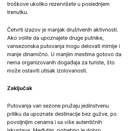
troškove ukoliko rezervišete u poslednjem
trenutku.
Četvrti izazov je manjak društvenih aktivnosti.
Ako volite da upoznajete druge putnike,
vansezonska putovanja mogu delovati mirnije i
manje dinamično. U manjim mestima gotovo da
nema organizovanih događaja za turiste, što
može ostaviti utisak izolovanosti.
Zaključak
Putovanja van sezone pružaju jedinstvenu
priliku da upoznate destinacije bez gužve, po
povoljnijim cenama i sa više autentičnih
iskustava. Međutim, potrebno je dobro