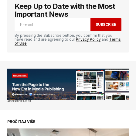
Keep Up to Date with the Most
Ваша адреса е-поште неће бити
објављена.
Неопходна поља су означена
*
Important News
SUBSCRIBE
Comment
*
By pressing the Subscribe button, you confirm that you
have read and are agreeing to our
Privacy Policy
and
Terms
of Use
Your Name
*
Your E-mail
*
Сачувај моје име, е-пошту и веб место у овом
ADVERTISEMENT
прегледачу веба за следећи пут када
коментаришем.
PROČITAJ VIŠE
SUBMIT COMMENT