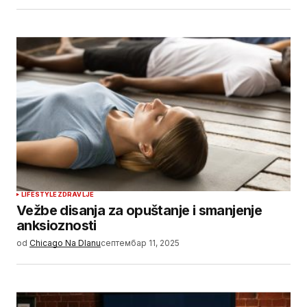
LIFESTYLE
ZDRAVLJE
Vežbe disanja za opuštanje i smanjenje
anksioznosti
od
Chicago Na Dlanu
септембар 11, 2025