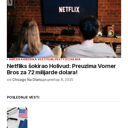
AMERIKA
AMERIKA VESTI
FILM
LIFESTYLE
ZABAVA
Netfliks šokirao Holivud: Preuzima Vorner
Bros za 72 milijarde dolara!
od
Chicago Na Dlanu
децембар 8, 2025
POSLEDNJE VESTI