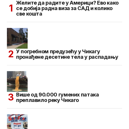
Желите да радите у Америци? Ево како
се добија радна виза за САД и колико
све кошта
У погребном предузећу у Чикагу
пронађене десетине тела у распадању
Више од 90.000 гумених патака
преплавило реку Чикаго