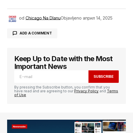
od
Chicago Na Dlanu
Objavljeno
април 14, 2025
ADD A COMMENT
Keep Up to Date with the Most
Ваша адреса е-поште неће бити
објављена.
Неопходна поља су означена
*
Important News
SUBSCRIBE
Comment
*
By pressing the Subscribe button, you confirm that you
have read and are agreeing to our
Privacy Policy
and
Terms
of Use
Your Name
*