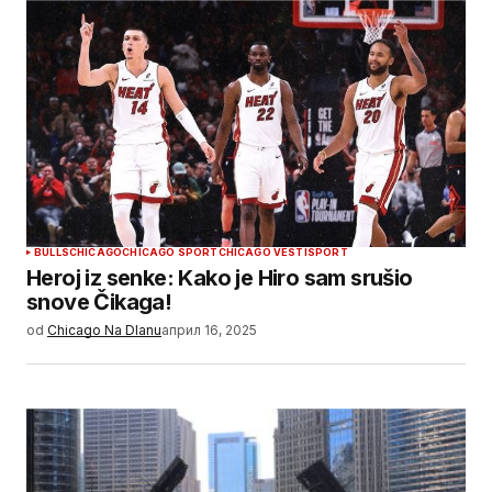
BULLS
CHICAGO
CHICAGO SPORT
CHICAGO VESTI
SPORT
Heroj iz senke: Kako je Hiro sam srušio
snove Čikaga!
od
Chicago Na Dlanu
април 16, 2025