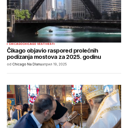
CHICAGO
CHICAGO VESTI
VESTI
Čikago objavio raspored prolećnih
podizanja mostova za 2025. godinu
od
Chicago Na Dlanu
април 19, 2025