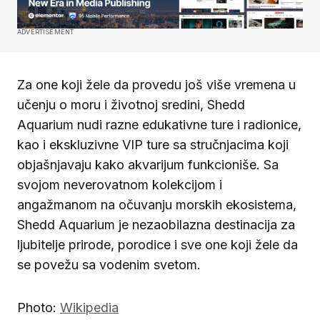
ADVERTISEMENT
Za one koji žele da provedu još više vremena u
učenju o moru i životnoj sredini, Shedd
Aquarium nudi razne edukativne ture i radionice,
kao i ekskluzivne VIP ture sa stručnjacima koji
objašnjavaju kako akvarijum funkcioniše. Sa
svojom neverovatnom kolekcijom i
angažmanom na očuvanju morskih ekosistema,
Shedd Aquarium je nezaobilazna destinacija za
ljubitelje prirode, porodice i sve one koji žele da
se povežu sa vodenim svetom.
Photo:
Wikipedia