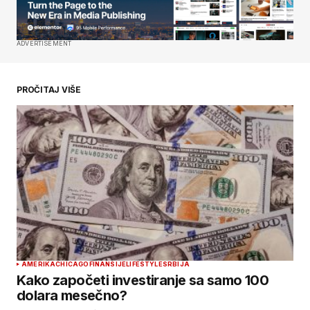
Your E-mail
*
Сачувај моје име, е-пошту и веб место у овом
ADVERTISEMENT
прегледачу веба за следећи пут када
коментаришем.
PROČITAJ VIŠE
SUBMIT COMMENT
AMERIKA
CHICAGO
FINANSIJE
LIFESTYLE
SRBIJA
Kako započeti investiranje sa samo 100
dolara mesečno?