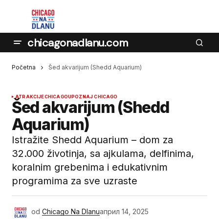
chicagonadlanu.com
Početna
Šed akvarijum (Shedd Aquarium)
ATRAKCIJE
CHICAGO
UPOZNAJ CHICAGO
Šed akvarijum (Shedd
Aquarium)
Istražite Shedd Aquarium – dom za
32.000 životinja, sa ajkulama, delfinima,
koralnim grebenima i edukativnim
programima za sve uzraste
od
Chicago Na Dlanu
април 14, 2025