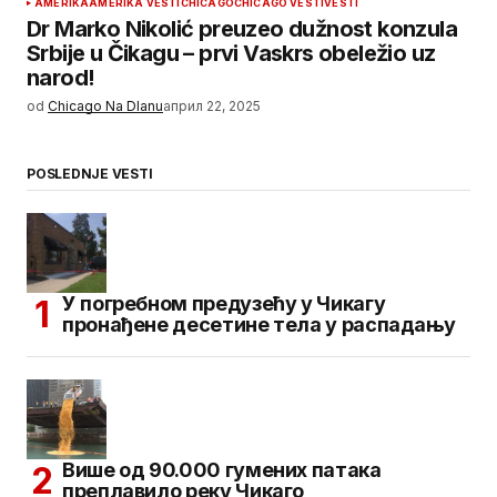
AMERIKA
AMERIKA VESTI
CHICAGO
CHICAGO VESTI
VESTI
Dr Marko Nikolić preuzeo dužnost konzula
Srbije u Čikagu – prvi Vaskrs obeležio uz
narod!
od
Chicago Na Dlanu
април 22, 2025
POSLEDNJE VESTI
У погребном предузећу у Чикагу
пронађене десетине тела у распадању
Више од 90.000 гумених патака
преплавило реку Чикаго