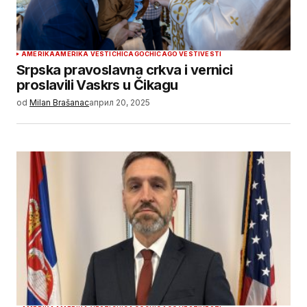
AMERIKA
AMERIKA VESTI
CHICAGO
CHICAGO VESTI
VESTI
Srpska pravoslavna crkva i vernici
proslavili Vaskrs u Čikagu
od
Milan Brašanac
април 20, 2025