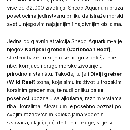
više od 32.000 životinja, Shedd Aquarium pruža
posetiocima jedinstvenu priliku da istraže morski
svet u njegovim najsjanijim i najdivnijim oblicima.
Jedna od glavnih atrakcija Shedd Aquarium-a je
njegov
Karipski greben
(Caribbean Reef)
,
stakleni bazen u kojem se mogu videti šarene
ribe, kornjače i druge morske životinje u
prirodnom staništu. Takođe, tu je i
Divlji greben
(Wild Reef
) zona, koja simulira život u tropskim
koralnim grebenima, te nudi priliku da se
posetioci upoznaju sa ajkulama, raznim vrstama
riba i koralima. Akvarijum je posebno poznat po
svojim raznovrsnim kolekcijama vodenih
sisavaca, uključujući delfine i beluge, koje su