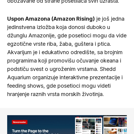
obožavane od strane posetilaca svih uzrasta.
Uspon Amazona (Amazon Rising)
je još jedna
jedinstvena izložba koja donosi duboko u
džunglu Amazonije, gde posetioci mogu da vide
egzotične vrste riba, žaba, guštera i ptica.
Akvarijum je i edukativno odredište, sa brojnim
programima koji promovišu očuvanje okeana i
podstiču svest o ugroženim vrstama. Shedd
Aquarium organizuje interaktivne prezentacije i
feeding shows, gde posetioci mogu videti
hranjenje raznih vrsta morskih životinja.