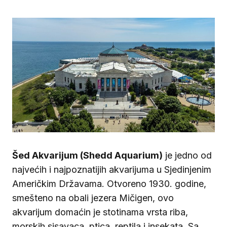
Šed Akvarijum (Shedd Aquarium)
je jedno od
najvećih i najpoznatijih akvarijuma u Sjedinjenim
Američkim Državama. Otvoreno 1930. godine,
smešteno na obali jezera Mičigen, ovo
akvarijum domaćin je stotinama vrsta riba,
morskih sisavaca, ptica, reptila i insekata. Sa