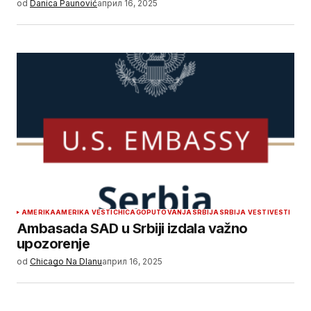
od
Danica Paunović
април 16, 2025
AMERIKA
AMERIKA VESTI
CHICAGO
PUTOVANJA
SRBIJA
SRBIJA VESTI
VESTI
Ambasada SAD u Srbiji izdala važno
upozorenje
od
Chicago Na Dlanu
април 16, 2025