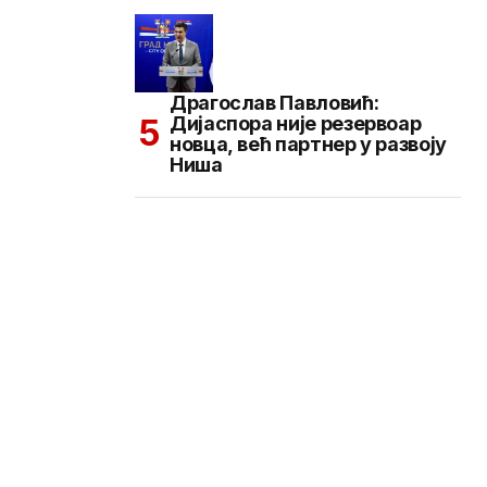
Драгослав Павловић:
Дијаспора није резервоар
новца, већ партнер у развоју
Ниша