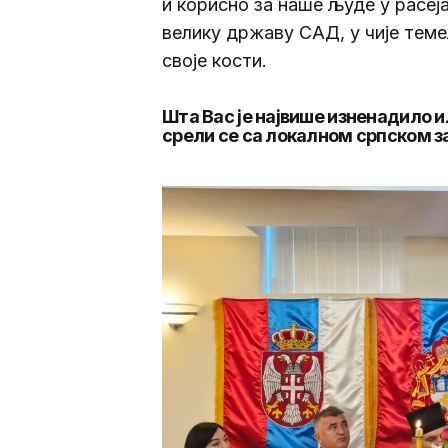
и корисно за наше људе у расеј
велику државу САД, у чије теме
своје кости.
Шта Вас је највише изненадило и
срели се са локалном српском 