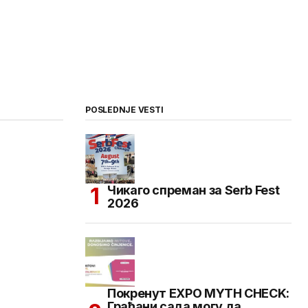
POSLEDNJE VESTI
Чикаго спреман за Serb Fest
2026
Покренут EXPO MYTH CHECK:
Грађани сада могу да