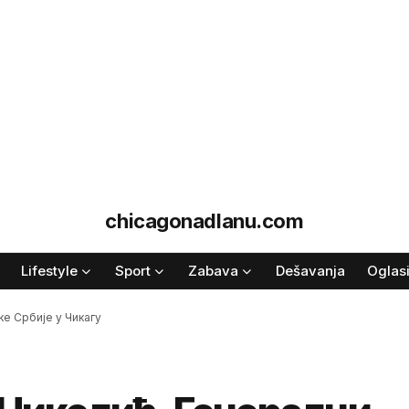
chicagonadlanu.com
Lifestyle
Sport
Zabava
Dešavanja
Oglas
ке Србије у Чикагу