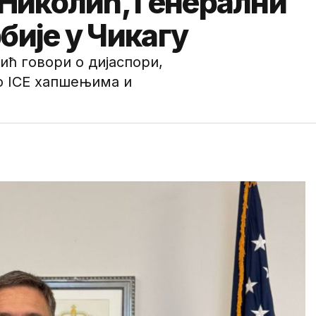
 Николић, Генерални
бије у Чикагу
ић говори о дијаспори,
о ICE хапшењима и