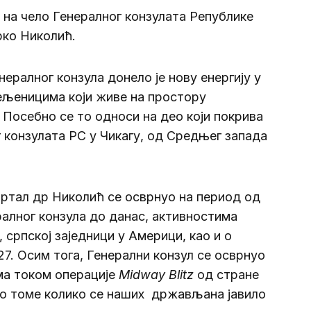
 на чело Генералног конзулата Републике
рко Николић.
ралног конзула донело је нову енергију у
ељеницима који живе на простору
Посебно се то односи на део који покрива
 конзулата РС у Чикагу, од Средњег запада
ортал др Николић се осврнуо на период од
алног конзула до данас, активностима
 српској заједници у Америци, као и о
7. Осим тога, Генерални конзул се осврнуо
ма током операције
Midway Blitz
од стране
 о томе колико се наших држављана јавило