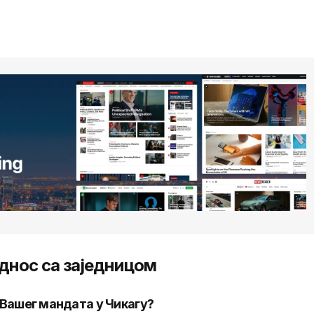
днос са заједницом
 Вашег мандата у Чикагу?