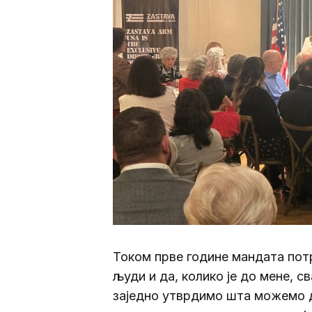
Током прве године мандата пот
људи и да, колико је до мене, с
заједно утврдимо шта можемо 