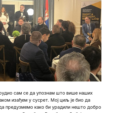
рудио сам се да упознам што више наших
ваком изађем у сусрет. Мој циљ је био да
да предузмемо како би урадили нешто добро