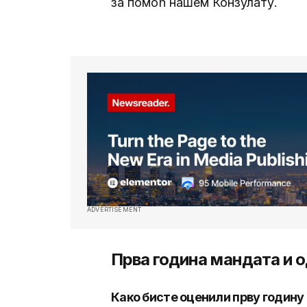
за помоћ нашем Конзулату.
ADVERTISEMENT
Прва година мандата и о
Како бисте оценили прву годину