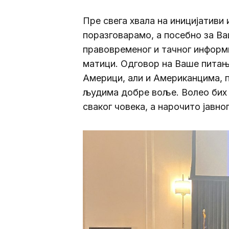
Пре свега хвала на иницијативи
поразговарамо, а посебно за Ва
правовременог и тачног информи
матици. Одговор на Ваше питањ
Америци, али и Американцима, 
људима добре воље. Волео бих д
сваког човека, а нарочито јавн