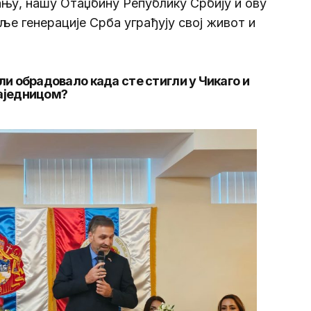
ању, нашу Отаџбину Републику Србију и ову
ље генерације Срба уграђују свој живот и
ли обрадовало када сте стигли у Чикаго и
заједницом?