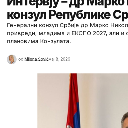
Интервју – др Марко
конзул Републике Ср
Генерални конзул Србије др Марко Никол
привреди, младима и ЕКСПО 2027, али и 
плановима Конзулата.
od
Milena Šović
мај 8, 2026