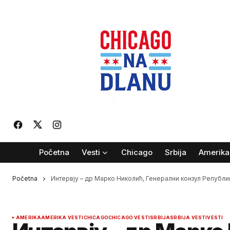
Početna
Vesti
Chicago
Srbija
Amerika
Početna
Интервју – др Марко Николић, Генерални конзул Републи
AMERIKA
AMERIKA VESTI
CHICAGO
CHICAGO VESTI
SRBIJA
SRBIJA VESTI
VESTI