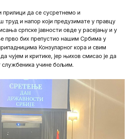
 и прилици да се сусретнемо и
ш труд и напор који предузимате у правцу
сања српске јавности овде у расејању и у
е прво бих препустио нашим Србима у
припадницима Конзуларног кора и свим
а чујем и критике, јер њихов смисао је да
ог службеника учине бољим.