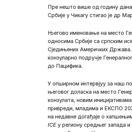
Пре нешто више од годину дана
Србије у Чикагу стигао је др Ма
Његово именовање на место Гене
односима Србије са српским ис
Сједињених Америчких Држава. 
конзуларно подручје Генералног
до Пацифика.
У опширном интервјуу за наш п
његовог доласка на место Генер
конзулата, новим иницијативама,
привреди, младима и ЕКСПО 202
на недавне догађаје о хапшењи
ICE
у региону средњег запада и