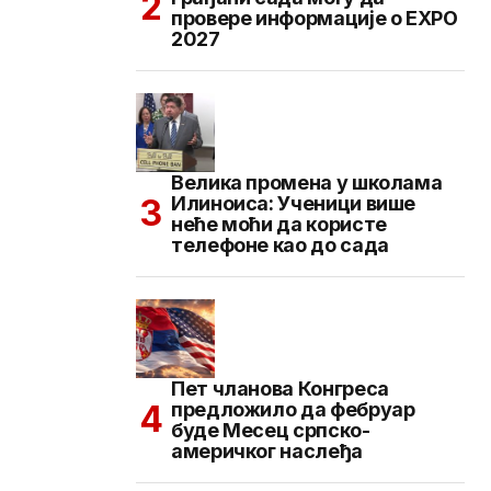
провере информације о EXPO
2027
Велика промена у школама
Илиноиса: Ученици више
неће моћи да користе
телефоне као до сада
Пет чланова Конгреса
предложило да фебруар
буде Месец српско-
америчког наслеђа