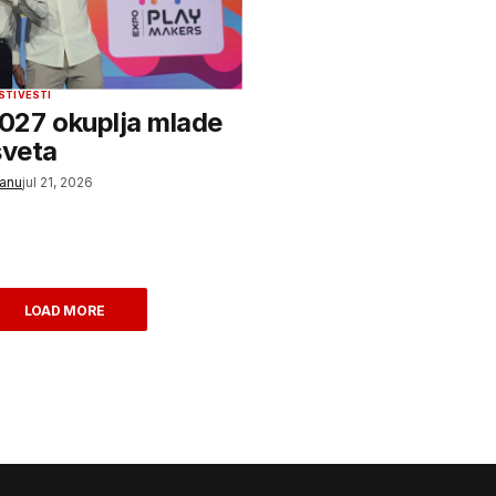
STI
VESTI
27 okuplja mlade
sveta
lanu
jul 21, 2026
LOAD MORE