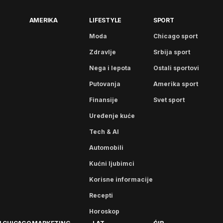
AMERIKA
LIFESTYLE
SPORT
Moda
Chicago sport
Zdravlje
Srbija sport
Nega i lepota
Ostali sportovi
Putovanja
Amerika sport
Finansije
Svet sport
Uređenje kuće
Tech & AI
Automobili
Kućni ljubimci
Korisne informacije
Recepti
Horoskop