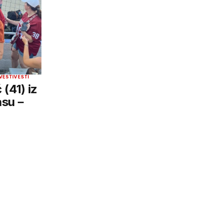
VESTI
VESTI
 (41) iz
asu –