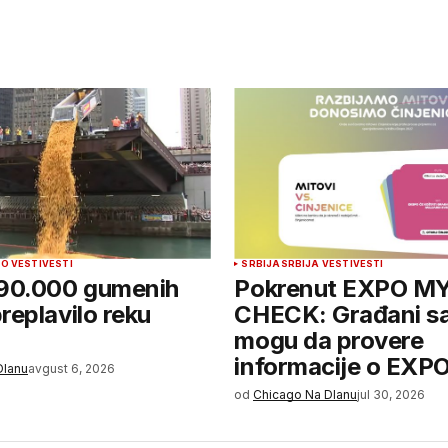
O VESTI
VESTI
SRBIJA
SRBIJA VESTI
VESTI
 90.000 gumenih
Pokrenut EXPO M
replavilo reku
CHECK: Građani s
mogu da provere
informacije o EXP
Dlanu
avgust 6, 2026
od
Chicago Na Dlanu
jul 30, 2026