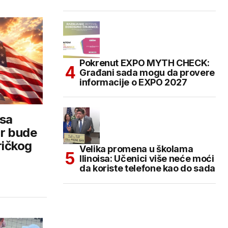
Pokrenut EXPO MYTH CHECK:
Građani sada mogu da provere
informacije o EXPO 2027
esa
ar bude
ičkog
Velika promena u školama
Ilinoisa: Učenici više neće moći
da koriste telefone kao do sada