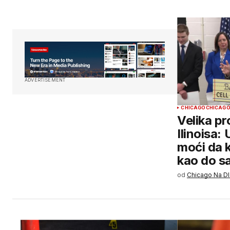
ADVERTISEMENT
CHICAGO
CHICAGO
Velika p
Ilinoisa:
moći da k
kao do s
od
Chicago Na D