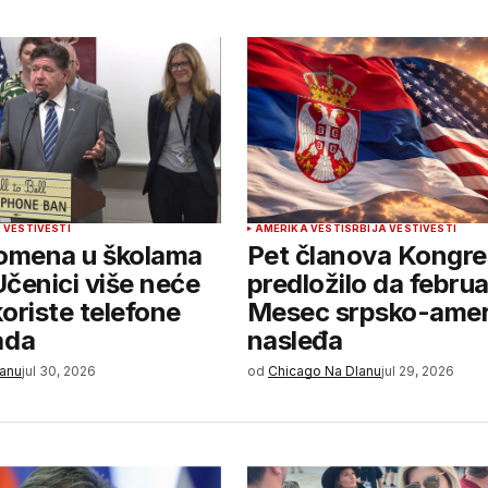
 VESTI
VESTI
AMERIKA VESTI
SRBIJA VESTI
VESTI
romena u školama
Pet članova Kongr
 Učenici više neće
predložilo da febru
oriste telefone
Mesec srpsko-amer
ada
nasleđa
lanu
jul 30, 2026
od
Chicago Na Dlanu
jul 29, 2026