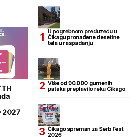
U pogrebnom preduzeću u
Čikagu pronađene desetine
tela u raspadanju
Više od 90.000 gumenih
YTH
pataka preplavilo reku Čikago
ada
O 2027
Čikago spreman za Serb Fest
2026