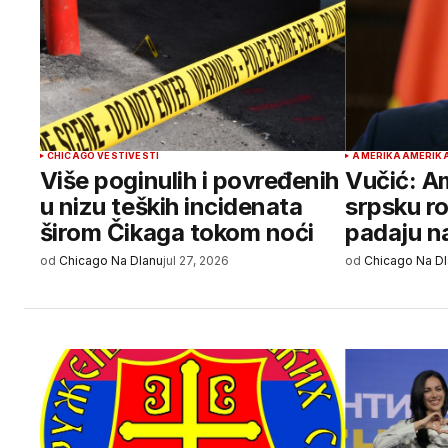
CHICAGO VESTI
VESTI
AMERIKA
AMERIKA
Više poginulih i povređenih
Vučić: A
u nizu teških incidenata
srpsku r
širom Čikaga tokom noći
padaju n
od
Chicago Na Dlanu
jul 27, 2026
od
Chicago Na D