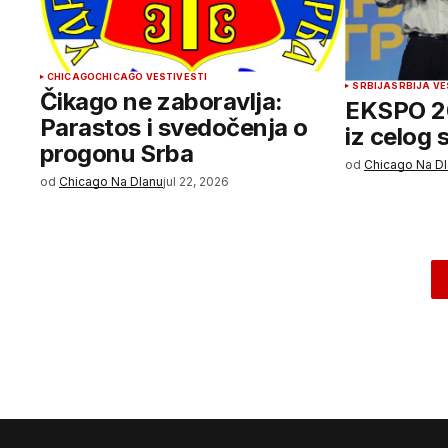
CHICAGO
CHICAGO VESTI
VESTI
SRBIJA
SRBIJA VE
Čikago ne zaboravlja:
EKSPO 20
Parastos i svedočenja o
iz celog 
progonu Srba
od
Chicago Na D
od
Chicago Na Dlanu
jul 22, 2026