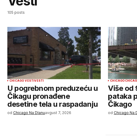
Vesti
105 posts
CHICAGO VESTI
VESTI
CHICAGO
CHICAG
U pogrebnom preduzeću u
Više od
Čikagu pronađene
pataka p
desetine tela u raspadanju
Čikago
od
Chicago Na Dlanu
avgust 7, 2026
od
Chicago Na 