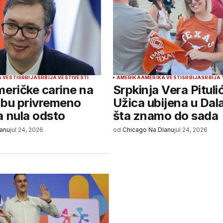
 VESTI
SRBIJA
SRBIJA VESTI
VESTI
AMERIKA
AMERIKA VESTI
SRBIJA
SRBIJA 
meričke carine na
Srpkinja Vera Pitulić
obu privremeno
Užica ubijena u Dal
a nula odsto
šta znamo do sada
lanu
jul 24, 2026
od
Chicago Na Dlanu
jul 24, 2026