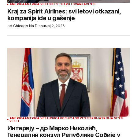
AMERIKA
AMERIKA VESTI
LIFESTYLE
PUTOVANJA
VESTI
Kraj za Spirit Airlines: svi letovi otkazani,
kompanija ide u gašenje
od
Chicago Na Dlanu
мај 2, 2026
AMERIKA
AMERIKA VESTI
CHICAGO
CHICAGO VESTI
SRBIJA
SRBIJA VESTI
VESTI
Интервју – др Марко Николић,
Генерални конзул Републике Србије у