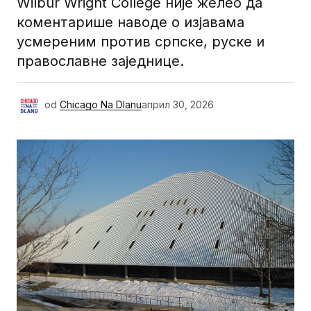
Wilbur Wright College није желео да
коментарише наводе о изјавама
усмереним против српске, руске и
православне заједнице.
od
Chicago Na Dlanu
април 30, 2026