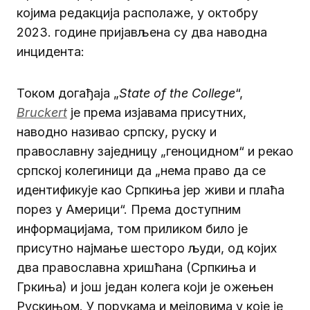
којима редакција располаже, у октобру
2023. године пријављена су два наводна
инцидента:
Током догађаја „
State
of
the
College
“,
Bruckert
је према изјавама присутних,
наводно називао српску, руску и
православну заједницу „геноцидном“ и рекао
српској колегиници да „нема право да се
идентификује као Српкиња јер живи и плаћа
порез у Америци“. Према доступним
информацијама, том приликом било је
присутно најмање шесторо људи, од којих
два православна хришћана (Српкиња и
Гркиња) и још један колега који је ожењен
Рускињом. У порукама и мејловима у које је