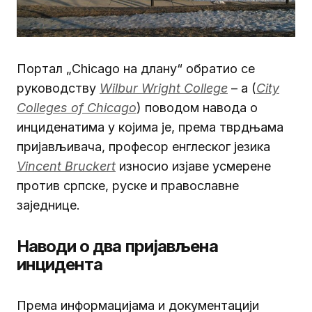
Портал „Chicago на длану“ обратио се
руководству
Wilbur Wright College
– а (
City
Colleges of Chicago
) поводом навода о
инциденатима у којима је, према тврдњама
пријављивача, професор енглеског језика
Vincent Bruckert
износио изјаве усмерене
против српске, руске и православне
заједнице.
Наводи о два пријављена
инцидента
Према информацијама и документацији