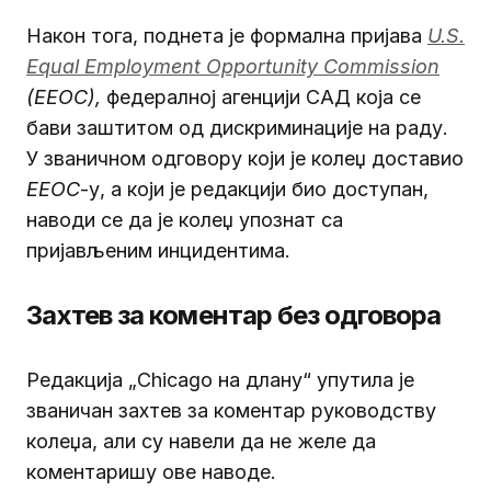
Након тога, поднета је формална пријава
U.S.
Equal Employment Opportunity Commission
(EEOC),
федералној агенцији САД која се
бави заштитом од дискриминације на раду.
У званичном одговору који је колеџ доставио
EEOC
-у, а који је редакцији био доступан,
наводи се да је колеџ упознат са
пријављеним инцидентима.
Захтев за коментар без одговора
Редакција „Chicago на длану“ упутила је
званичан захтев за коментар руководству
колеџа, али су навели да не желе да
коментаришу ове наводе.