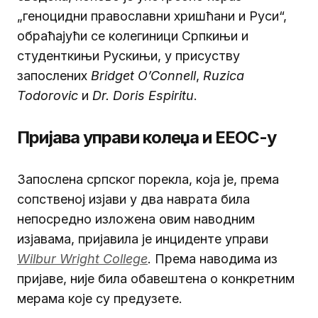
„геноцидни православни хришћани и Руси“,
обраћајући се колегиници Српкињи и
студенткињи Рускињи, у присуству
запослених
Bridget O’Connell
,
Ruzica
Todorovic
и
Dr. Doris Espiritu
.
Пријава управи колеџа и EEOC-у
Запослена српског порекла, која је, према
сопственој изјави у два наврата била
непосредно изложена овим наводним
изјавама, пријавила је инциденте управи
Wilbur Wright College
. Према наводима из
пријаве, није била обавештена о конкретним
мерама које су предузете.