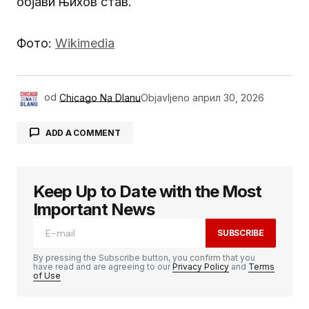
објави њихов став.
Фото:
Wikimedia
od
Chicago Na Dlanu
Objavljeno
април 30, 2026
ADD A COMMENT
Keep Up to Date with the Most
Ваша адреса е-поште неће бити
објављена.
Неопходна поља су означена
*
Important News
SUBSCRIBE
Comment
*
By pressing the Subscribe button, you confirm that you
have read and are agreeing to our
Privacy Policy
and
Terms
of Use