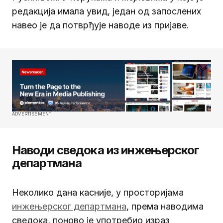
редакција имала увид, један од запослених
навео је да потврђује наводе из пријаве.
ADVERTISEMENT
Наводи сведока из инжењерског
департмана
Неколико дана касније, у просторијама
инжењерског департмана
, према наводима
сведока, поново је употребио израз