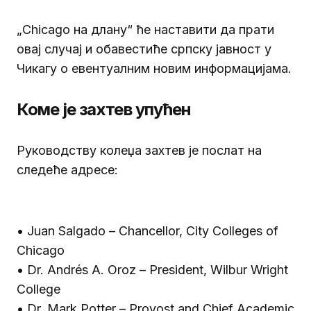
„Chicago на длану“ ће наставити да прати
овај случај и обавестиће српску јавност у
Чикагу о евентуалним новим информацијама.
Коме је захтев упућен
Руководству колеџа захтев је послат на
следеће адресе:
• Juan Salgado – Chancellor, City Colleges of
Chicago
• Dr. Andrés A. Oroz – President, Wilbur Wright
College
• Dr. Mark Potter – Provost and Chief Academic