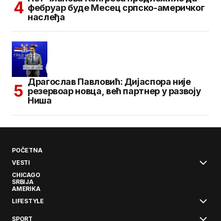
фебруар буде Месец српско-америчког
наслеђа
Драгослав Павловић: Дијаспора није
резервоар новца, већ партнер у развоју
Ниша
POČETNA
VESTI
CHICAGO
SRBIJA
AMERIKA
LIFESTYLE
SPORT