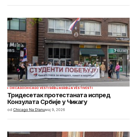
CHICAGO
CHICAGO VESTI
SRBIJA
SRBIJA VESTI
VESTI
Тридесетак протестаната испред
Конзулата Србије у Чикагу
od
Chicago Na Dlanu
мај 9, 2026