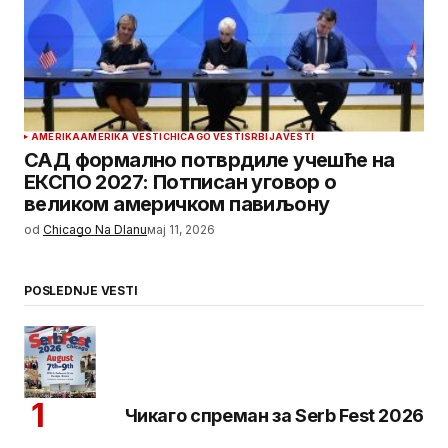
AMERIKA
AMERIKA VESTI
CHICAGO VESTI
SRBIJA
VESTI
САД формално потврдиле учешће на
ЕКСПО 2027: Потписан уговор о
великом америчком павиљону
od
Chicago Na Dlanu
мај 11, 2026
POSLEDNJE VESTI
Чикаго спреман за Serb Fest 2026