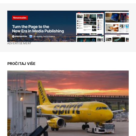
Your Name
*
Your E-mail
*
Сачувај моје име, е-пошту и веб место у овом
ADVERTISEMENT
прегледачу веба за следећи пут када
коментаришем.
PROČITAJ VIŠE
SUBMIT COMMENT