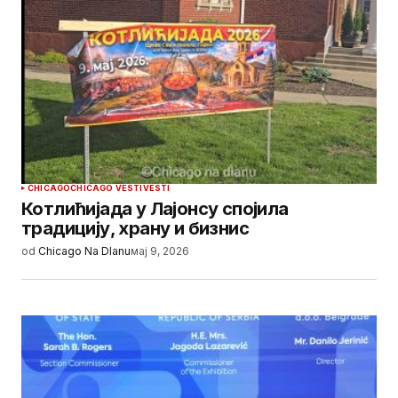
CHICAGO
CHICAGO VESTI
VESTI
Котлићијада у Лајонсу спојила
традицију, храну и бизнис
od
Chicago Na Dlanu
мај 9, 2026