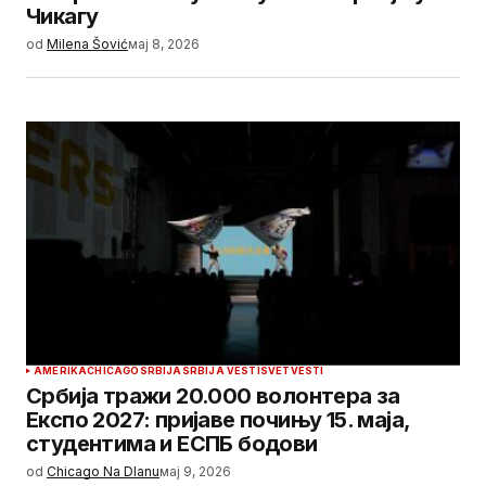
Чикагу
od
Milena Šović
мај 8, 2026
AMERIKA
CHICAGO
SRBIJA
SRBIJA VESTI
SVET
VESTI
Србија тражи 20.000 волонтера за
Експо 2027: пријаве почињу 15. маја,
студентима и ЕСПБ бодови
od
Chicago Na Dlanu
мај 9, 2026