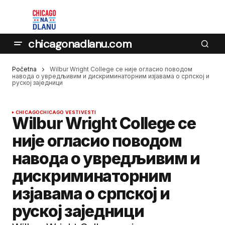
chicagonadlanu.com
Početna
Wilbur Wright College се није огласио поводом
навода о увредљивим и дискриминаторним изјавама о српској и
руској заједници
CHICAGO
CHICAGO VESTI
VESTI
Wilbur Wright College се
није огласио поводом
навода о увредљивим и
дискриминаторним
изјавама о српској и
руској заједници