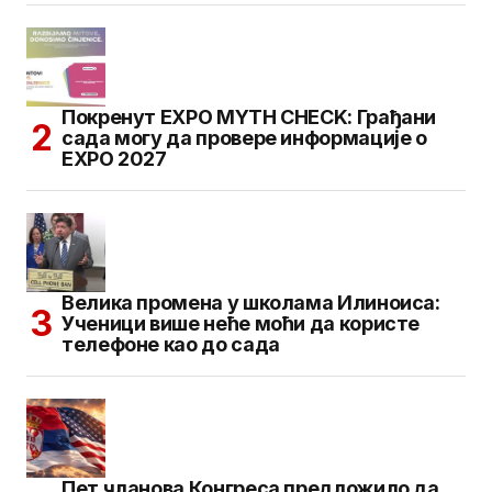
Покренут EXPO MYTH CHECK: Грађани
сада могу да провере информације о
EXPO 2027
Велика промена у школама Илиноиса:
Ученици више неће моћи да користе
телефоне као до сада
Пет чланова Конгреса предложило да